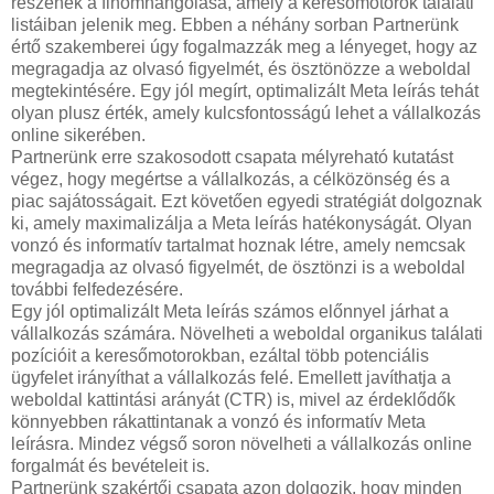
részének a finomhangolása, amely a keresőmotorok találati
listáiban jelenik meg. Ebben a néhány sorban Partnerünk
értő szakemberei úgy fogalmazzák meg a lényeget, hogy az
megragadja az olvasó figyelmét, és ösztönözze a weboldal
megtekintésére. Egy jól megírt, optimalizált Meta leírás tehát
olyan plusz érték, amely kulcsfontosságú lehet a vállalkozás
online sikerében.
Partnerünk erre szakosodott csapata mélyreható kutatást
végez, hogy megértse a vállalkozás, a célközönség és a
piac sajátosságait. Ezt követően egyedi stratégiát dolgoznak
ki, amely maximalizálja a Meta leírás hatékonyságát. Olyan
vonzó és informatív tartalmat hoznak létre, amely nemcsak
megragadja az olvasó figyelmét, de ösztönzi is a weboldal
további felfedezésére.
Egy jól optimalizált Meta leírás számos előnnyel járhat a
vállalkozás számára. Növelheti a weboldal organikus találati
pozícióit a keresőmotorokban, ezáltal több potenciális
ügyfelet irányíthat a vállalkozás felé. Emellett javíthatja a
weboldal kattintási arányát (CTR) is, mivel az érdeklődők
könnyebben rákattintanak a vonzó és informatív Meta
leírásra. Mindez végső soron növelheti a vállalkozás online
forgalmát és bevételeit is.
Partnerünk szakértői csapata azon dolgozik, hogy minden