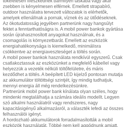
tökéletesen illeszkednek bármilyen táskába vagy akár
zsebben is kényelmesen elférnek. Emellett strapabíró,
outdoor használatra tervezett változatok is elérhetők,
amelyek ellenállnak a pornak, víznek és az ütődéseknek.
Az ökotudatosság jegyében partnerünk nagy hangsúlyt
fektet a fenntarthatóságra is. A mobil power bankok gyártása
során újrahasznosított anyagokat használnak, és a
csomagolás is környezetbarát. Emellett az eszközök
energiahatékonysága is kiemelkedő, minimálisra
csökkentve az energiaveszteséget a töltés során.
A mobil power bankok használata rendkívül egyszerű. Csak
csatlakoztassuk az eszközünket a megfelelő kábellel vagy
helyezzük a vezeték nélküli töltőfelületre, és máris
kezdődhet a töltés. A beépített LED kijelző pontosan mutatja
az akkumulátor töltöttségi szintjét, így mindig tudhatjuk,
mennyi energia áll még rendelkezésünkre.
Partnerünk mobil power bank kínálata olyan széles, hogy
mindenki megtalálhatja a számára ideális modellt. Legyen
szó alkalmi használatról vagy rendszeres, nagy
kapacitásigényű alkalmazásról, a választék lefedi az összes
felhasználói igényt.
A hordozható akkumulátorok forradalmasították a mobil
eszközök használatát. Többé nem kell aggódnunk amiatt,