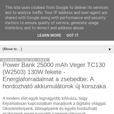
This site uses cookies from Google to deliver its services
WordPress
and to analyze traffic. Your IP address and user-agent are
shared with Google along with performance and security
Keresőoptimalizálás -
metrics to ensure quality of service, generate usage
statistics, and to detect and address abuse.
WordPress SEO
LEARN MORE
GOT IT
▼
Sunday, July 14, 2024
Power Bank 25000 mAh Veger TC130
(W2503) 130W fekete -
Energiaforradalmat a zsebedbe: A
hordozható akkumulátorok új korszaka
A modern élet egyik legnagyobb kihívása, hogy
folyamatosan kapcsolatban maradjunk a digitális világgal.
Okostelefonjaink, táblagépeink és egyéb hordozható
eszközeink egyre nagyobb szerepet játszanak