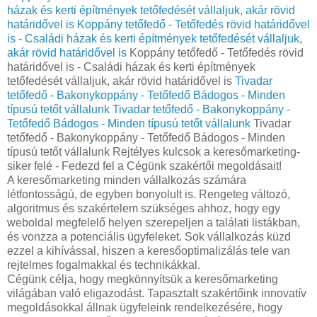
házak és kerti építmények tetőfedését vállaljuk, akár rövid
határidővel is
Koppány tetőfedő - Tetőfedés rövid határidővel
is - Családi házak és kerti építmények tetőfedését vállaljuk,
akár rövid határidővel is
Koppány tetőfedő - Tetőfedés rövid
határidővel is - Családi házak és kerti építmények
tetőfedését vállaljuk, akár rövid határidővel is
Tivadar
tetőfedő - Bakonykoppány - Tetőfedő Bádogos - Minden
típusú tetőt vállalunk
Tivadar tetőfedő - Bakonykoppány -
Tetőfedő Bádogos - Minden típusú tetőt vállalunk
Tivadar
tetőfedő - Bakonykoppány - Tetőfedő Bádogos - Minden
típusú tetőt vállalunk Rejtélyes kulcsok a keresőmarketing-
siker felé - Fedezd fel a Cégünk szakértői megoldásait!
A keresőmarketing minden vállalkozás számára
létfontosságú, de egyben bonyolult is. Rengeteg változó,
algoritmus és szakértelem szükséges ahhoz, hogy egy
weboldal megfelelő helyen szerepeljen a találati listákban,
és vonzza a potenciális ügyfeleket. Sok vállalkozás küzd
ezzel a kihívással, hiszen a keresőoptimalizálás tele van
rejtelmes fogalmakkal és technikákkal.
Cégünk célja, hogy megkönnyítsük a keresőmarketing
világában való eligazodást. Tapasztalt szakértőink innovatív
megoldásokkal állnak ügyfeleink rendelkezésére, hogy