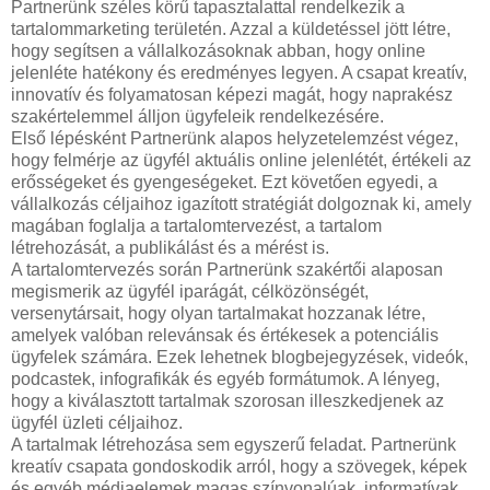
Partnerünk széles körű tapasztalattal rendelkezik a
tartalommarketing területén. Azzal a küldetéssel jött létre,
hogy segítsen a vállalkozásoknak abban, hogy online
jelenléte hatékony és eredményes legyen. A csapat kreatív,
innovatív és folyamatosan képezi magát, hogy naprakész
szakértelemmel álljon ügyfeleik rendelkezésére.
Első lépésként Partnerünk alapos helyzetelemzést végez,
hogy felmérje az ügyfél aktuális online jelenlétét, értékeli az
erősségeket és gyengeségeket. Ezt követően egyedi, a
vállalkozás céljaihoz igazított stratégiát dolgoznak ki, amely
magában foglalja a tartalomtervezést, a tartalom
létrehozását, a publikálást és a mérést is.
A tartalomtervezés során Partnerünk szakértői alaposan
megismerik az ügyfél iparágát, célközönségét,
versenytársait, hogy olyan tartalmakat hozzanak létre,
amelyek valóban relevánsak és értékesek a potenciális
ügyfelek számára. Ezek lehetnek blogbejegyzések, videók,
podcastek, infografikák és egyéb formátumok. A lényeg,
hogy a kiválasztott tartalmak szorosan illeszkedjenek az
ügyfél üzleti céljaihoz.
A tartalmak létrehozása sem egyszerű feladat. Partnerünk
kreatív csapata gondoskodik arról, hogy a szövegek, képek
és egyéb médiaelemek magas színvonalúak, informatívak