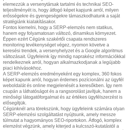
elemezzük a versenytársak tartalmi és technikai SEO-
teljesítményét is, hogy átfogó képet kapjunk arról, milyen
erősségekre és gyengeségekre támaszkodhatunk a saját
stratégiánk kialakításakor.
Fontos kiemelni, hogy a SERP-elemzés nem statikus,
hanem egy folyamatosan változó, dinamikus környezet.
Éppen ezért Cégünk szakértői csapata rendszeres
monitoring tevékenységet végez, nyomon követve a
keresési trendek, a versenyhelyzet és a Google algoritmus
változásait. Ügyfeleink így mindig naprakész információkkal
rendelkeznek arról, hogyan alkalmazkodjanak a legújabb
piaci kihívásokhoz.
A SERP-elemzés eredményeként egy komplex, 360 fokos
képet kapunk arról, hogyan érdemes pozícionálni az ügyfél
weboldalát és online megjelenését a keresőkben. Így nem
csupán a láthatóságot és a rangsorolást javítjuk, hanem a
minőségi látogatóforgalmat és az értékes ügyfélszerzést is
elősegítjük.
Cégünknél arra törekszünk, hogy ügyfeleink számára olyan
SERP-elemzési szolgáltatást nyújtsunk, amely messze
túlmutat a hagyományos SEO-riportokon. Átfogó, komplex
elemzést végzünk, amely kiterjed a kulcsszó-kutatástól a