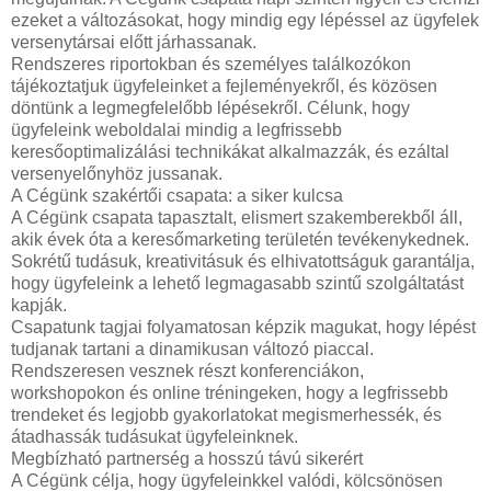
ezeket a változásokat, hogy mindig egy lépéssel az ügyfelek
versenytársai előtt járhassanak.
Rendszeres riportokban és személyes találkozókon
tájékoztatjuk ügyfeleinket a fejleményekről, és közösen
döntünk a legmegfelelőbb lépésekről. Célunk, hogy
ügyfeleink weboldalai mindig a legfrissebb
keresőoptimalizálási technikákat alkalmazzák, és ezáltal
versenyelőnyhöz jussanak.
A Cégünk szakértői csapata: a siker kulcsa
A Cégünk csapata tapasztalt, elismert szakemberekből áll,
akik évek óta a keresőmarketing területén tevékenykednek.
Sokrétű tudásuk, kreativitásuk és elhivatottságuk garantálja,
hogy ügyfeleink a lehető legmagasabb szintű szolgáltatást
kapják.
Csapatunk tagjai folyamatosan képzik magukat, hogy lépést
tudjanak tartani a dinamikusan változó piaccal.
Rendszeresen vesznek részt konferenciákon,
workshopokon és online tréningeken, hogy a legfrissebb
trendeket és legjobb gyakorlatokat megismerhessék, és
átadhassák tudásukat ügyfeleinknek.
Megbízható partnerség a hosszú távú sikerért
A Cégünk célja, hogy ügyfeleinkkel valódi, kölcsönösen