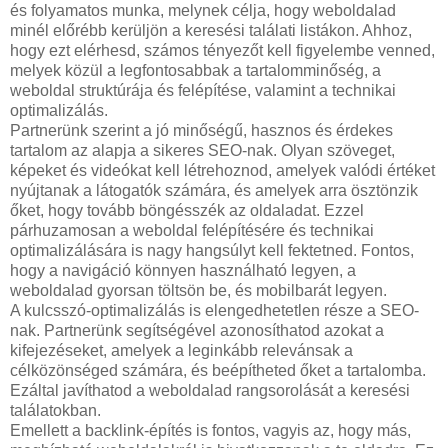
és folyamatos munka, melynek célja, hogy weboldalad
minél előrébb kerüljön a keresési találati listákon. Ahhoz,
hogy ezt elérhesd, számos tényezőt kell figyelembe venned,
melyek közül a legfontosabbak a tartalomminőség, a
weboldal struktúrája és felépítése, valamint a technikai
optimalizálás.
Partnerünk szerint a jó minőségű, hasznos és érdekes
tartalom az alapja a sikeres SEO-nak. Olyan szöveget,
képeket és videókat kell létrehoznod, amelyek valódi értéket
nyújtanak a látogatók számára, és amelyek arra ösztönzik
őket, hogy tovább böngésszék az oldaladat. Ezzel
párhuzamosan a weboldal felépítésére és technikai
optimalizálására is nagy hangsúlyt kell fektetned. Fontos,
hogy a navigáció könnyen használható legyen, a
weboldalad gyorsan töltsön be, és mobilbarát legyen.
A kulcsszó-optimalizálás is elengedhetetlen része a SEO-
nak. Partnerünk segítségével azonosíthatod azokat a
kifejezéseket, amelyek a leginkább relevánsak a
célközönséged számára, és beépítheted őket a tartalomba.
Ezáltal javíthatod a weboldalad rangsorolását a keresési
találatokban.
Emellett a backlink-építés is fontos, vagyis az, hogy más,