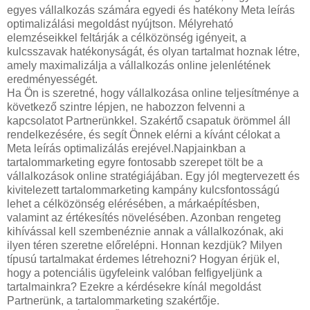
egyes vállalkozás számára egyedi és hatékony Meta leírás
optimalizálási megoldást nyújtson. Mélyreható
elemzéseikkel feltárják a célközönség igényeit, a
kulcsszavak hatékonyságát, és olyan tartalmat hoznak létre,
amely maximalizálja a vállalkozás online jelenlétének
eredményességét.
Ha Ön is szeretné, hogy vállalkozása online teljesítménye a
következő szintre lépjen, ne habozzon felvenni a
kapcsolatot Partnerünkkel. Szakértő csapatuk örömmel áll
rendelkezésére, és segít Önnek elérni a kívánt célokat a
Meta leírás optimalizálás erejével.Napjainkban a
tartalommarketing egyre fontosabb szerepet tölt be a
vállalkozások online stratégiájában. Egy jól megtervezett és
kivitelezett tartalommarketing kampány kulcsfontosságú
lehet a célközönség elérésében, a márkaépítésben,
valamint az értékesítés növelésében. Azonban rengeteg
kihívással kell szembenéznie annak a vállalkozónak, aki
ilyen téren szeretne előrelépni. Honnan kezdjük? Milyen
típusú tartalmakat érdemes létrehozni? Hogyan érjük el,
hogy a potenciális ügyfeleink valóban felfigyeljünk a
tartalmainkra? Ezekre a kérdésekre kínál megoldást
Partnerünk, a tartalommarketing szakértője.