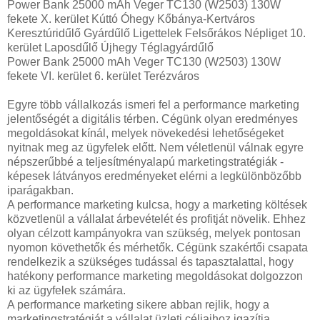
Power Bank 25000 mAh Veger TC130 (W2503) 130W
fekete X. kerület Kúttó Óhegy Kőbánya-Kertváros
Keresztúridűlő Gyárdűlő Ligettelek Felsőrákos Népliget 10.
kerület Laposdűlő Újhegy Téglagyárdűlő
Power Bank 25000 mAh Veger TC130 (W2503) 130W
fekete VI. kerület 6. kerület Terézváros
Egyre több vállalkozás ismeri fel a performance marketing
jelentőségét a digitális térben. Cégünk olyan eredményes
megoldásokat kínál, melyek növekedési lehetőségeket
nyitnak meg az ügyfelek előtt. Nem véletlenül válnak egyre
népszerűbbé a teljesítményalapú marketingstratégiák -
képesek látványos eredményeket elérni a legkülönbözőbb
iparágakban.
A performance marketing kulcsa, hogy a marketing költések
közvetlenül a vállalat árbevételét és profitját növelik. Ehhez
olyan célzott kampányokra van szükség, melyek pontosan
nyomon követhetők és mérhetők. Cégünk szakértői csapata
rendelkezik a szükséges tudással és tapasztalattal, hogy
hatékony performance marketing megoldásokat dolgozzon
ki az ügyfelek számára.
A performance marketing sikere abban rejlik, hogy a
marketingstratégiát a vállalat üzleti céljaihoz igazítja.