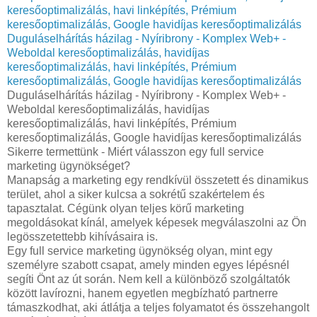
keresőoptimalizálás, havi linképítés, Prémium
keresőoptimalizálás, Google havidíjas keresőoptimalizálás
Duguláselhárítás házilag - Nyíribrony - Komplex Web+ -
Weboldal keresőoptimalizálás, havidíjas
keresőoptimalizálás, havi linképítés, Prémium
keresőoptimalizálás, Google havidíjas keresőoptimalizálás
Duguláselhárítás házilag - Nyíribrony - Komplex Web+ -
Weboldal keresőoptimalizálás, havidíjas
keresőoptimalizálás, havi linképítés, Prémium
keresőoptimalizálás, Google havidíjas keresőoptimalizálás
Sikerre termettünk - Miért válasszon egy full service
marketing ügynökséget?
Manapság a marketing egy rendkívül összetett és dinamikus
terület, ahol a siker kulcsa a sokrétű szakértelem és
tapasztalat. Cégünk olyan teljes körű marketing
megoldásokat kínál, amelyek képesek megválaszolni az Ön
legösszetettebb kihívásaira is.
Egy full service marketing ügynökség olyan, mint egy
személyre szabott csapat, amely minden egyes lépésnél
segíti Önt az út során. Nem kell a különböző szolgáltatók
között lavírozni, hanem egyetlen megbízható partnerre
támaszkodhat, aki átlátja a teljes folyamatot és összehangolt