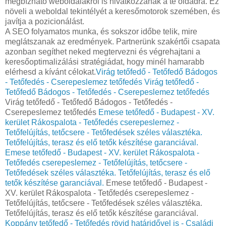
megbízható weboldalakról is hivatkozzanak a te oldadra. Ez
növeli a weboldal tekintélyét a keresőmotorok szemében, és
javítja a pozicionálást.
A SEO folyamatos munka, és sokszor időbe telik, mire
meglátszanak az eredmények. Partnerünk szakértői csapata
azonban segíthet neked megtervezni és végrehajtani a
keresőoptimalizálási stratégiádat, hogy minél hamarabb
elérhesd a kívánt célokat.
Virág tetőfedő - Tetőfedő Bádogos
- Tetőfedés - Cserepeslemez tetőfedés
Virág tetőfedő -
Tetőfedő Bádogos - Tetőfedés - Cserepeslemez tetőfedés
Virág tetőfedő - Tetőfedő Bádogos - Tetőfedés -
Cserepeslemez tetőfedés
Emese tetőfedő - Budapest - XV.
kerület Rákospalota - Tetőfedés cserepeslemez -
Tetőfelújítás, tetőcsere - Tetőfedések széles választéka.
Tetőfelújítás, terasz és elő tetők készítése garanciával.
Emese tetőfedő - Budapest - XV. kerület Rákospalota -
Tetőfedés cserepeslemez - Tetőfelújítás, tetőcsere -
Tetőfedések széles választéka. Tetőfelújítás, terasz és elő
tetők készítése garanciával.
Emese tetőfedő - Budapest -
XV. kerület Rákospalota - Tetőfedés cserepeslemez -
Tetőfelújítás, tetőcsere - Tetőfedések széles választéka.
Tetőfelújítás, terasz és elő tetők készítése garanciával.
Koppány tetőfedő - Tetőfedés rövid határidővel is - Családi