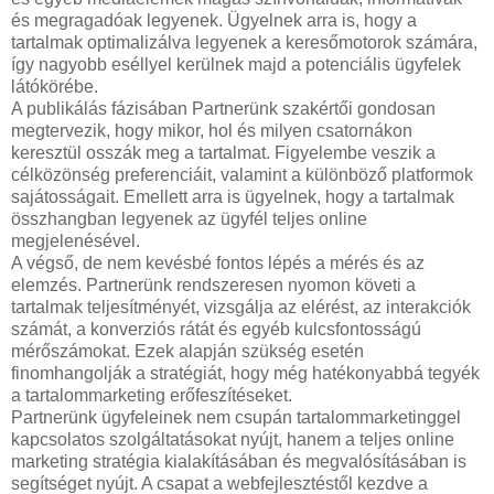
és megragadóak legyenek. Ügyelnek arra is, hogy a
tartalmak optimalizálva legyenek a keresőmotorok számára,
így nagyobb eséllyel kerülnek majd a potenciális ügyfelek
látókörébe.
A publikálás fázisában Partnerünk szakértői gondosan
megtervezik, hogy mikor, hol és milyen csatornákon
keresztül osszák meg a tartalmat. Figyelembe veszik a
célközönség preferenciáit, valamint a különböző platformok
sajátosságait. Emellett arra is ügyelnek, hogy a tartalmak
összhangban legyenek az ügyfél teljes online
megjelenésével.
A végső, de nem kevésbé fontos lépés a mérés és az
elemzés. Partnerünk rendszeresen nyomon követi a
tartalmak teljesítményét, vizsgálja az elérést, az interakciók
számát, a konverziós rátát és egyéb kulcsfontosságú
mérőszámokat. Ezek alapján szükség esetén
finomhangolják a stratégiát, hogy még hatékonyabbá tegyék
a tartalommarketing erőfeszítéseket.
Partnerünk ügyfeleinek nem csupán tartalommarketinggel
kapcsolatos szolgáltatásokat nyújt, hanem a teljes online
marketing stratégia kialakításában és megvalósításában is
segítséget nyújt. A csapat a webfejlesztéstől kezdve a