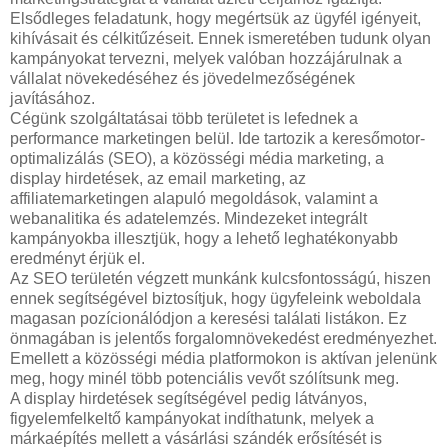
Elsődleges feladatunk, hogy megértsük az ügyfél igényeit,
kihívásait és célkitűzéseit. Ennek ismeretében tudunk olyan
kampányokat tervezni, melyek valóban hozzájárulnak a
vállalat növekedéséhez és jövedelmezőségének
javításához.
Cégünk szolgáltatásai több területet is lefednek a
performance marketingen belül. Ide tartozik a keresőmotor-
optimalizálás (SEO), a közösségi média marketing, a
display hirdetések, az email marketing, az
affiliatemarketingen alapuló megoldások, valamint a
webanalitika és adatelemzés. Mindezeket integrált
kampányokba illesztjük, hogy a lehető leghatékonyabb
eredményt érjük el.
Az SEO területén végzett munkánk kulcsfontosságú, hiszen
ennek segítségével biztosítjuk, hogy ügyfeleink weboldala
magasan pozícionálódjon a keresési találati listákon. Ez
önmagában is jelentős forgalomnövekedést eredményezhet.
Emellett a közösségi média platformokon is aktívan jelenünk
meg, hogy minél több potenciális vevőt szólítsunk meg.
A display hirdetések segítségével pedig látványos,
figyelemfelkeltő kampányokat indíthatunk, melyek a
márkaépítés mellett a vásárlási szándék erősítését is