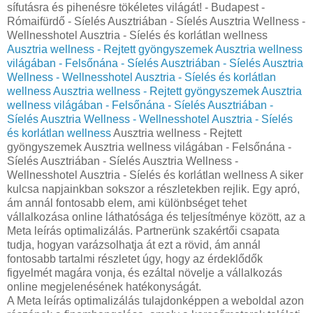
sífutásra és pihenésre tökéletes világát! - Budapest -
Rómaifürdő - Síelés Ausztriában - Síelés Ausztria Wellness -
Wellnesshotel Ausztria - Síelés és korlátlan wellness
Ausztria wellness - Rejtett gyöngyszemek Ausztria wellness
világában - Felsőnána - Síelés Ausztriában - Síelés Ausztria
Wellness - Wellnesshotel Ausztria - Síelés és korlátlan
wellness
Ausztria wellness - Rejtett gyöngyszemek Ausztria
wellness világában - Felsőnána - Síelés Ausztriában -
Síelés Ausztria Wellness - Wellnesshotel Ausztria - Síelés
és korlátlan wellness
Ausztria wellness - Rejtett
gyöngyszemek Ausztria wellness világában - Felsőnána -
Síelés Ausztriában - Síelés Ausztria Wellness -
Wellnesshotel Ausztria - Síelés és korlátlan wellness A siker
kulcsa napjainkban sokszor a részletekben rejlik. Egy apró,
ám annál fontosabb elem, ami különbséget tehet
vállalkozása online láthatósága és teljesítménye között, az a
Meta leírás optimalizálás. Partnerünk szakértői csapata
tudja, hogyan varázsolhatja át ezt a rövid, ám annál
fontosabb tartalmi részletet úgy, hogy az érdeklődők
figyelmét magára vonja, és ezáltal növelje a vállalkozás
online megjelenésének hatékonyságát.
A Meta leírás optimalizálás tulajdonképpen a weboldal azon