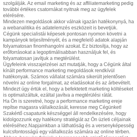
szolgálják. Az email marketing és az affiliatemarketing pedig
további értékes csatornákat nyitnak meg az ügyfelek
elérésére.
Mindezen megoldások akkor válnak igazán hatékonynyá, ha
a webanalitika és adatelemzés eszközeit is bevetjük.
Cégünk specialistái képesek pontosan nyomon követni a
kampányok teljesítményét, és a megfelelő adatok alapján
folyamatosan finomhangolni azokat. Ez biztosítja, hogy az
erőforrásokat a legoptimálisabban használjuk fel, és
folyamatosan javítjuk a megtérülést.
Ügyfeleink visszajelzései azt mutatják, hogy a Cégünk által
kínált performance marketing megoldások rendkívül
hatékonyak. Számos vállalat számára sikerült jelentősen
növelni az online forgalmat, az eladásokat és az árbevételt.
Mindezt úgy értük el, hogy a befektetett marketing költéseket
is optimalizáltuk, ezáltal javítva a megtérülési rátát.
Ha Ön is szeretné, hogy a performance marketing ereje
repítse magasra vállalkozását, keresse meg Cégünket!
Szakértő csapatunk készséggel áll rendelkezésére, hogy
kidolgozzunk egy hatékony stratégiát az Ön üzleti céljainak
eléréséhez.Napjainkban a láthatóság és a versenyképesség
kulcsfontosságú egy vállalkozás számára az online térben.