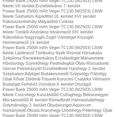
Power Bank 25000 mAh Veger TC130 (W2503) 130W
fekete VII. kerület Erzsébetváros 7. kerület
Power Bank 25000 mAh Veger TC130 (W2503) 130W
fekete Sashalom Árpádföld 16. kerület XVI. kerület
Rákosszentmihály Mátyásföld Cinkota
Power Bank 25000 mAh Veger TC130 (W2503) 130W
fekete Törökőr Alsórákos Istvánmező XIV. kerület
Rákosfalva Nagyzugló Zugló Városliget Kiszugló
Herminamező 14. kerület
Power Bank 25000 mAh Veger TC130 (W2503) 130W
fekete Lipótmező Törökvész Nyék Rézmál Hársakalja
Szépilona Remetekertváros Erzsébetliget Máriaremete
Hűvösvölgy Szemlőhegy Pesthidegkút-Ófalu Rózsadomb
Gercse Petneházyrét Erzsébettelek Hárshegy 2. kerület
Széphalom Adyliget Budakeszierdő Szépvölgy Pálvölgy
Újlak Kővár Zöldmál Pasarét Kurucles Csatárka Vérhalom
Budaliget Felhévíz Víziváros II. kerület Országút
Power Bank 25000 mAh Veger TC130 (W2503) 130W
fekete Csúcshegy Kaszásdűlő Csillaghegy Békásmegyer
Mocsárosdűlő III. kerület Rómaifürdő Hármashatárhegy
Solymárvölgy 3. kerület Óbudaisziget Aquincum
Harsánylejtő Óbuda Aranyhegy-Ürömhegy-Péterhegy Újlak
Power Bank 25000 mAh Veger TC130 (W2503) 130W