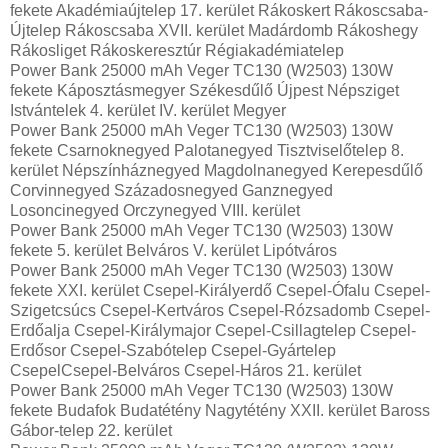
fekete Akadémiaújtelep 17. kerület Rákoskert Rákoscsaba-
Újtelep Rákoscsaba XVII. kerület Madárdomb Rákoshegy
Rákosliget Rákoskeresztúr Régiakadémiatelep
Power Bank 25000 mAh Veger TC130 (W2503) 130W
fekete Káposztásmegyer Székesdűlő Újpest Népsziget
Istvántelek 4. kerület IV. kerület Megyer
Power Bank 25000 mAh Veger TC130 (W2503) 130W
fekete Csarnoknegyed Palotanegyed Tisztviselőtelep 8.
kerület Népszínháznegyed Magdolnanegyed Kerepesdűlő
Corvinnegyed Századosnegyed Ganznegyed
Losoncinegyed Orczynegyed VIII. kerület
Power Bank 25000 mAh Veger TC130 (W2503) 130W
fekete 5. kerület Belváros V. kerület Lipótváros
Power Bank 25000 mAh Veger TC130 (W2503) 130W
fekete XXI. kerület Csepel-Királyerdő Csepel-Ófalu Csepel-
Szigetcsúcs Csepel-Kertváros Csepel-Rózsadomb Csepel-
Erdőalja Csepel-Királymajor Csepel-Csillagtelep Csepel-
Erdősor Csepel-Szabótelep Csepel-Gyártelep
CsepelCsepel-Belváros Csepel-Háros 21. kerület
Power Bank 25000 mAh Veger TC130 (W2503) 130W
fekete Budafok Budatétény Nagytétény XXII. kerület Baross
Gábor-telep 22. kerület