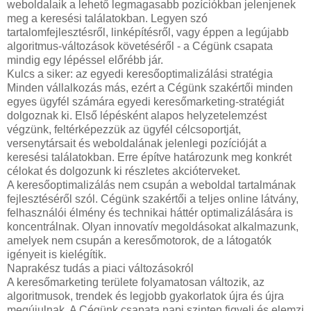
weboldalaik a lehető legmagasabb pozíciókban jelenjenek
meg a keresési találatokban. Legyen szó
tartalomfejlesztésről, linképítésről, vagy éppen a legújabb
algoritmus-változások követéséről - a Cégünk csapata
mindig egy lépéssel előrébb jár.
Kulcs a siker: az egyedi keresőoptimalizálási stratégia
Minden vállalkozás más, ezért a Cégünk szakértői minden
egyes ügyfél számára egyedi keresőmarketing-stratégiát
dolgoznak ki. Első lépésként alapos helyzetelemzést
végzünk, feltérképezzük az ügyfél célcsoportját,
versenytársait és weboldalának jelenlegi pozícióját a
keresési találatokban. Erre építve határozunk meg konkrét
célokat és dolgozunk ki részletes akcióterveket.
A keresőoptimalizálás nem csupán a weboldal tartalmának
fejlesztéséről szól. Cégünk szakértői a teljes online látvány,
felhasználói élmény és technikai háttér optimalizálására is
koncentrálnak. Olyan innovatív megoldásokat alkalmazunk,
amelyek nem csupán a keresőmotorok, de a látogatók
igényeit is kielégítik.
Naprakész tudás a piaci változásokról
A keresőmarketing területe folyamatosan változik, az
algoritmusok, trendek és legjobb gyakorlatok újra és újra
megújulnak. A Cégünk csapata napi szinten figyeli és elemzi