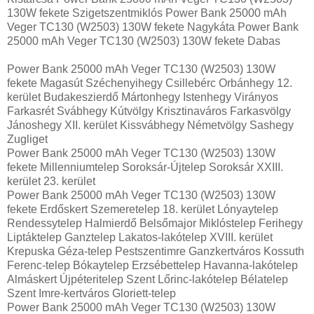
130W fekete Szigetszentmiklós Power Bank 25000 mAh
Veger TC130 (W2503) 130W fekete Nagykáta Power Bank
25000 mAh Veger TC130 (W2503) 130W fekete Dabas
Power Bank 25000 mAh Veger TC130 (W2503) 130W
fekete Magasút Széchenyihegy Csillebérc Orbánhegy 12.
kerület Budakeszierdő Mártonhegy Istenhegy Virányos
Farkasrét Svábhegy Kútvölgy Krisztinaváros Farkasvölgy
Jánoshegy XII. kerület Kissvábhegy Németvölgy Sashegy
Zugliget
Power Bank 25000 mAh Veger TC130 (W2503) 130W
fekete Millenniumtelep Soroksár-Újtelep Soroksár XXIII.
kerület 23. kerület
Power Bank 25000 mAh Veger TC130 (W2503) 130W
fekete Erdőskert Szemeretelep 18. kerület Lónyaytelep
Rendessytelep Halmierdő Belsőmajor Miklóstelep Ferihegy
Liptáktelep Ganztelep Lakatos-lakótelep XVIII. kerület
Krepuska Géza-telep Pestszentimre Ganzkertváros Kossuth
Ferenc-telep Bókaytelep Erzsébettelep Havanna-lakótelep
Almáskert Újpéteritelep Szent Lőrinc-lakótelep Bélatelep
Szent Imre-kertváros Gloriett-telep
Power Bank 25000 mAh Veger TC130 (W2503) 130W