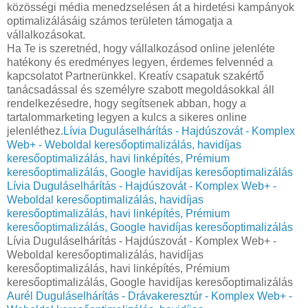
közösségi média menedzselésen át a hirdetési kampányok
optimalizálásáig számos területen támogatja a
vállalkozásokat.
Ha Te is szeretnéd, hogy vállalkozásod online jelenléte
hatékony és eredményes legyen, érdemes felvennéd a
kapcsolatot Partnerünkkel. Kreatív csapatuk szakértő
tanácsadással és személyre szabott megoldásokkal áll
rendelkezésedre, hogy segítsenek abban, hogy a
tartalommarketing legyen a kulcs a sikeres online
jelenléthez.
Lívia Duguláselhárítás - Hajdúszovát - Komplex
Web+ - Weboldal keresőoptimalizálás, havidíjas
keresőoptimalizálás, havi linképítés, Prémium
keresőoptimalizálás, Google havidíjas keresőoptimalizálás
Lívia Duguláselhárítás - Hajdúszovát - Komplex Web+ -
Weboldal keresőoptimalizálás, havidíjas
keresőoptimalizálás, havi linképítés, Prémium
keresőoptimalizálás, Google havidíjas keresőoptimalizálás
Lívia Duguláselhárítás - Hajdúszovát - Komplex Web+ -
Weboldal keresőoptimalizálás, havidíjas
keresőoptimalizálás, havi linképítés, Prémium
keresőoptimalizálás, Google havidíjas keresőoptimalizálás
Aurél Duguláselhárítás - Drávakeresztúr - Komplex Web+ -