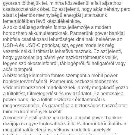
gyorsan tölthetjük fel, mintha közvetlenül a fali aljzathoz
csatlakoztatnánk őket. Ez azt jelenti, hogy akár néhány perc
alatt is jelentős mennyiségű energiát juttathatunk
lemerülőfélben lévő készülékeinkbe.
A sokoldalúság szintén fontos jellemzője a modern
hordozható akkumulátoroknak. Partnerünk power bankjai
többféle csatlakozási lehetőséget kínálnak, beleértve az
USB-A és USB-C portokat, sőt, egyes modellek még
vezeték nélküli töltést is lehetővé tesznek. Ez azt jelenti,
hogy gyakorlatilag bármilyen eszközt tölthetünk velük,
legyen szó okostelefonról, táblagépről, fülhallgatóról vagy
akár laptopról.
A biztonság kiemelten fontos szempont a mobil power
bankok tervezésénél. Partnerünk eszközei többszörös
védelmi rendszerrel rendelkeznek, amely megakadályozza
a túltöltést, túlmelegedést és rövidzárlatot. Ez nemcsak a
power bank, de a töltött eszközök élettartamát is
meghosszabbítja, és garantálja a biztonságos használatot
minden körülmények között.
A modern életstílushoz igazodva, a mobil power bankok
dizájnja is egyre fontosabbá válik. Partnerünk kínálatában
megtalálhatók elegáns, vékony modellek, amelyek