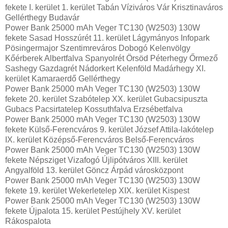
fekete I. kerület 1. kerület Tabán Víziváros Vár Krisztinaváros
Gellérthegy Budavár
Power Bank 25000 mAh Veger TC130 (W2503) 130W
fekete Sasad Hosszúrét 11. kerület Lágymányos Infopark
Pösingermajor Szentimreváros Dobogó Kelenvölgy
Kőérberek Albertfalva Spanyolrét Örsöd Péterhegy Őrmező
Sashegy Gazdagrét Nádorkert Kelenföld Madárhegy XI.
kerület Kamaraerdő Gellérthegy
Power Bank 25000 mAh Veger TC130 (W2503) 130W
fekete 20. kerület Szabótelep XX. kerület Gubacsipuszta
Gubacs Pacsirtatelep Kossuthfalva Erzsébetfalva
Power Bank 25000 mAh Veger TC130 (W2503) 130W
fekete Külső-Ferencváros 9. kerület József Attila-lakótelep
IX. kerület Középső-Ferencváros Belső-Ferencváros
Power Bank 25000 mAh Veger TC130 (W2503) 130W
fekete Népsziget Vizafogó Újlipótváros XIII. kerület
Angyalföld 13. kerület Göncz Árpád városközpont
Power Bank 25000 mAh Veger TC130 (W2503) 130W
fekete 19. kerület Wekerletelep XIX. kerület Kispest
Power Bank 25000 mAh Veger TC130 (W2503) 130W
fekete Újpalota 15. kerület Pestújhely XV. kerület
Rákospalota