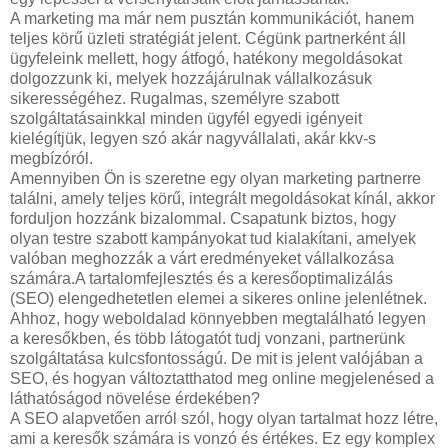
A marketing ma már nem pusztán kommunikációt, hanem
teljes körű üzleti stratégiát jelent. Cégünk partnerként áll
ügyfeleink mellett, hogy átfogó, hatékony megoldásokat
dolgozzunk ki, melyek hozzájárulnak vállalkozásuk
sikerességéhez. Rugalmas, személyre szabott
szolgáltatásainkkal minden ügyfél egyedi igényeit
kielégítjük, legyen szó akár nagyvállalati, akár kkv-s
megbízóról.
Amennyiben Ön is szeretne egy olyan marketing partnerre
találni, amely teljes körű, integrált megoldásokat kínál, akkor
forduljon hozzánk bizalommal. Csapatunk biztos, hogy
olyan testre szabott kampányokat tud kialakítani, amelyek
valóban meghozzák a várt eredményeket vállalkozása
számára.A tartalomfejlesztés és a keresőoptimalizálás
(SEO) elengedhetetlen elemei a sikeres online jelenlétnek.
Ahhoz, hogy weboldalad könnyebben megtalálható legyen
a keresőkben, és több látogatót tudj vonzani, partnerünk
szolgáltatása kulcsfontosságú. De mit is jelent valójában a
SEO, és hogyan változtatthatod meg online megjelenésed a
láthatóságod növelése érdekében?
A SEO alapvetően arról szól, hogy olyan tartalmat hozz létre,
ami a keresők számára is vonzó és értékes. Ez egy komplex