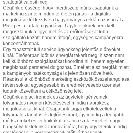
stratégiát valósít meg.
Cégünk erőssége, hogy interdiszciplináris csapatunk a
marketing szinte minden területén jártas - a digitális
megoldásoktól kezdve a hagyományos reklámozáson át a
PR-ig és a tartalomgyártásig. Ügyfeleinknek nem kell
megosztaniuk a figyelmet és az erőforrásokat több
szolgáltató között, hanem átfogó, egységes kampányokra
koncentrálhatnak.
Egy tapasztalt full service ügynökség jelentős előnyöket
kínál. Elsősorban időt és energiát takarít meg, hiszen nem
kell különböző szolgáltatókat koordinálni, hanem egyetlen
megbízható partnerrel dolgozhat. Emellett a szinergiák miatt
a kampányok hatékonysága is jelentősen növelhető.
Ráadásul a különböző marketing eszközök összehangolása
révén sokkal egységesebb és eredményesebb üzenetet
tudunk közvetíteni a célközönség felé.
Cégünk a piaci trendek és az ügyfelek igényeinek
folyamatos nyomon követésével mindig naprakész
megoldásokat kínál. Csapatunk tagjai elkötelezettek a
folyamatos tanulás és fejlődés iránt, így mindig a legújabb
módszereket és technikákat alkalmazzuk. Emellett nagy
hangsúlyt fektetünk az innovációra, hogy ügyfeleink mindig
egy lépéssel a versenytársaik előtt járhassanak.