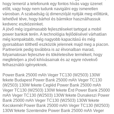
hogy lemerül a telefonunk egy fontos hívás vagy üzenet
előtt, vagy hogy nem tudunk navigálni egy ismeretlen
városban. A szabadság új dimenzióját nyitják meg előttünk,
lehetővé téve, hogy bárhol és bármikor használhassuk
kedvenc eszközeinket.
A jövő még izgalmasabb fejlesztéseket tartogat a mobil
power bankok terén. A technológia fejlődésével várhatóan
még kompaktabb, még nagyobb kapacitású és még
gyorsabban tölthető eszközök jelennek majd meg a piacon.
Partnerünk pedig továbbra is az élvonalban marad,
folyamatosan fejlesztve és tökéletesítve termékeit, hogy
megfeleljen a jövő kihívásainak és az egyre növekvő
felhasználói igényeknek.
Power Bank 25000 mAh Veger TC130 (W2503) 130W
fekete Budapest Power Bank 25000 mAh Veger TC130
(W2503) 130W fekete Cegléd Power Bank 25000 mAh
Veger TC130 (W2503) 130W fekete Érd Power Bank 25000
mAh Veger TC130 (W2503) 130W fekete Dunakeszi Power
Bank 25000 mAh Veger TC130 (W2503) 130W fekete
Kecskemét Power Bank 25000 mAh Veger TC130 (W2503)
130W fekete Szentendre Power Bank 25000 mAh Veger