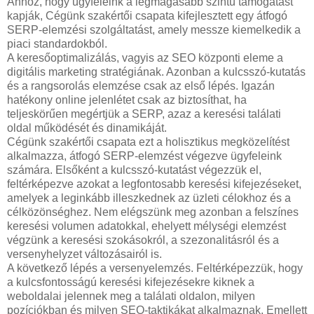
Ahhoz, hogy ügyfeleink a legmagasabb szintű támogatást
kapják, Cégünk szakértői csapata kifejlesztett egy átfogó
SERP-elemzési szolgáltatást, amely messze kiemelkedik a
piaci standardokból.
A keresőoptimalizálás, vagyis az SEO központi eleme a
digitális marketing stratégiának. Azonban a kulcsszó-kutatás
és a rangsorolás elemzése csak az első lépés. Igazán
hatékony online jelenlétet csak az biztosíthat, ha
teljeskörűen megértjük a SERP, azaz a keresési találati
oldal működését és dinamikáját.
Cégünk szakértői csapata ezt a holisztikus megközelítést
alkalmazza, átfogó SERP-elemzést végezve ügyfeleink
számára. Elsőként a kulcsszó-kutatást végezzük el,
feltérképezve azokat a legfontosabb keresési kifejezéseket,
amelyek a leginkább illeszkednek az üzleti célokhoz és a
célközönséghez. Nem elégszünk meg azonban a felszínes
keresési volumen adatokkal, ehelyett mélységi elemzést
végzünk a keresési szokásokról, a szezonalitásról és a
versenyhelyzet változásairól is.
A következő lépés a versenyelemzés. Feltérképezzük, hogy
a kulcsfontosságú keresési kifejezésekre kiknek a
weboldalai jelennek meg a találati oldalon, milyen
pozíciókban és milyen SEO-taktikákat alkalmaznak. Emellett