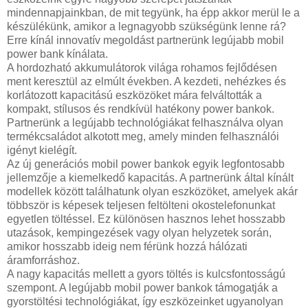
mindennapjainkban, de mit tegyünk, ha épp akkor merül le a
készülékünk, amikor a legnagyobb szükségünk lenne rá?
Erre kínál innovatív megoldást partnerünk legújabb mobil
power bank kínálata.
A hordozható akkumulátorok világa rohamos fejlődésen
ment keresztül az elmúlt években. A kezdeti, nehézkes és
korlátozott kapacitású eszközöket mára felváltották a
kompakt, stílusos és rendkívül hatékony power bankok.
Partnerünk a legújabb technológiákat felhasználva olyan
termékcsaládot alkotott meg, amely minden felhasználói
igényt kielégít.
Az új generációs mobil power bankok egyik legfontosabb
jellemzője a kiemelkedő kapacitás. A partnerünk által kínált
modellek között találhatunk olyan eszközöket, amelyek akár
többször is képesek teljesen feltölteni okostelefonunkat
egyetlen töltéssel. Ez különösen hasznos lehet hosszabb
utazások, kempingezések vagy olyan helyzetek során,
amikor hosszabb ideig nem férünk hozzá hálózati
áramforráshoz.
A nagy kapacitás mellett a gyors töltés is kulcsfontosságú
szempont. A legújabb mobil power bankok támogatják a
gyorstöltési technológiákat, így eszközeinket ugyanolyan