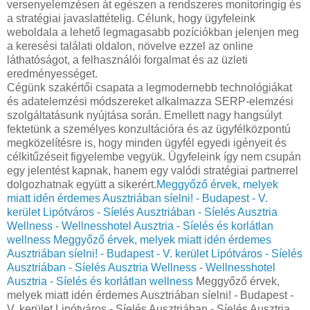
versenyelemzésen át egészen a rendszeres monitoringig és
a stratégiai javaslattételig. Célunk, hogy ügyfeleink
weboldala a lehető legmagasabb pozíciókban jelenjen meg
a keresési találati oldalon, növelve ezzel az online
láthatóságot, a felhasználói forgalmat és az üzleti
eredményességet.
Cégünk szakértői csapata a legmodernebb technológiákat
és adatelemzési módszereket alkalmazza SERP-elemzési
szolgáltatásunk nyújtása során. Emellett nagy hangsúlyt
fektetünk a személyes konzultációra és az ügyfélközpontú
megközelítésre is, hogy minden ügyfél egyedi igényeit és
célkitűzéseit figyelembe vegyük. Ügyfeleink így nem csupán
egy jelentést kapnak, hanem egy valódi stratégiai partnerrel
dolgozhatnak együtt a sikerért.
Meggyőző érvek, melyek
miatt idén érdemes Ausztriában síelni! - Budapest - V.
kerület Lipótváros - Síelés Ausztriában - Síelés Ausztria
Wellness - Wellnesshotel Ausztria - Síelés és korlátlan
wellness
Meggyőző érvek, melyek miatt idén érdemes
Ausztriában síelni! - Budapest - V. kerület Lipótváros - Síelés
Ausztriában - Síelés Ausztria Wellness - Wellnesshotel
Ausztria - Síelés és korlátlan wellness
Meggyőző érvek,
melyek miatt idén érdemes Ausztriában síelni! - Budapest -
V. kerület Lipótváros - Síelés Ausztriában - Síelés Ausztria