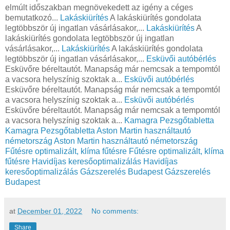
elmúlt időszakban megnövekedett az igény a céges
bemutatkozó...
Lakáskiürítés
A lakáskiürítés gondolata
legtöbbször új ingatlan vásárlásakor,...
Lakáskiürítés
A
lakáskiürítés gondolata legtöbbször új ingatlan
vásárlásakor,...
Lakáskiürítés
A lakáskiürítés gondolata
legtöbbször új ingatlan vásárlásakor,...
Esküvői autóbérlés
Esküvőre béreltautót. Manapság már nemcsak a tempomtól
a vacsora helyszínig szoktak a...
Esküvői autóbérlés
Esküvőre béreltautót. Manapság már nemcsak a tempomtól
a vacsora helyszínig szoktak a...
Esküvői autóbérlés
Esküvőre béreltautót. Manapság már nemcsak a tempomtól
a vacsora helyszínig szoktak a...
Kamagra Pezsgőtabletta
Kamagra Pezsgőtabletta
Aston Martin használtautó
németország
Aston Martin használtautó németország
Fűtésre optimalizált, klíma fűtésre
Fűtésre optimalizált, klíma
fűtésre
Havidíjas keresőoptimalizálás
Havidíjas
keresőoptimalizálás
Gázszerelés Budapest
Gázszerelés
Budapest
at
December 01, 2022
No comments:
Share