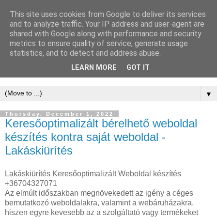
This site uses cookies from Google to deliver its services
WordPress
and to analyze traffic. Your IP address and user-agent are
shared with Google along with performance and security
Keresőoptimalizálás -
metrics to ensure quality of service, generate usage
statistics, and to detect and address abuse.
WordPress SEO
LEARN MORE
GOT IT
▼
Thursday, December 1, 2022
Keresőoptimalizált bérelhető weboldal
készítés kontra saját weboldal -
Lakáskiürítés
Lakáskiürítés Keresőoptimalizált Weboldal készítés
+36704327071
Az elmúlt időszakban megnövekedett az igény a céges
bemutatkozó weboldalakra, valamint a webáruházakra,
hiszen egyre kevesebb az a szolgáltató vagy termékeket