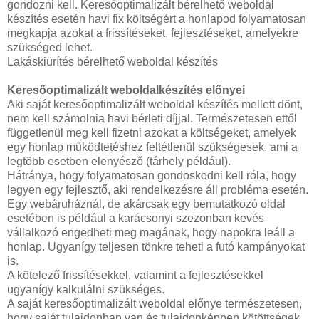
gondozni kell. Keresőoptimalizált bérelhető weboldal
készítés esetén havi fix költségért a honlapod folyamatosan
megkapja azokat a frissítéseket, fejlesztéseket, amelyekre
szükséged lehet.
Lakáskiürítés bérelhető weboldal készítés
Keresőoptimalizált weboldalkészítés előnyei
Aki saját keresőoptimalizált weboldal készítés mellett dönt,
nem kell számolnia havi bérleti díjjal. Természetesen ettől
függetlenül meg kell fizetni azokat a költségeket, amelyek
egy honlap működtetéshez feltétlenül szükségesek, ami a
legtöbb esetben elenyésző (tárhely például).
Hátránya, hogy folyamatosan gondoskodni kell róla, hogy
legyen egy fejlesztő, aki rendelkezésre áll probléma esetén.
Egy webáruháznál, de akárcsak egy bemutatkozó oldal
esetében is például a karácsonyi szezonban kevés
vállalkozó engedheti meg magának, hogy napokra leáll a
honlap. Ugyanígy teljesen tönkre teheti a futó kampányokat
is.
A kötelező frissítésekkel, valamint a fejlesztésekkel
ugyanígy kalkulálni szükséges.
A saját keresőoptimalizált weboldal előnye természetesen,
hogy saját tulajdonban van és tulajdonképpen kötöttségek