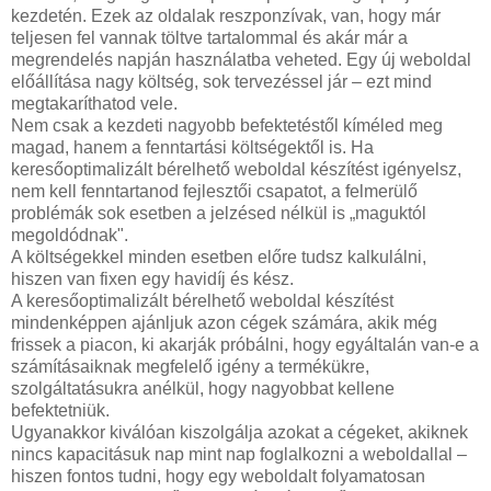
kezdetén. Ezek az oldalak reszponzívak, van, hogy már
teljesen fel vannak töltve tartalommal és akár már a
megrendelés napján használatba veheted. Egy új weboldal
előállítása nagy költség, sok tervezéssel jár – ezt mind
megtakaríthatod vele.
Nem csak a kezdeti nagyobb befektetéstől kíméled meg
magad, hanem a fenntartási költségektől is. Ha
keresőoptimalizált bérelhető weboldal készítést igényelsz,
nem kell fenntartanod fejlesztői csapatot, a felmerülő
problémák sok esetben a jelzésed nélkül is „maguktól
megoldódnak".
A költségekkel minden esetben előre tudsz kalkulálni,
hiszen van fixen egy havidíj és kész.
A keresőoptimalizált bérelhető weboldal készítést
mindenképpen ajánljuk azon cégek számára, akik még
frissek a piacon, ki akarják próbálni, hogy egyáltalán van-e a
számításaiknak megfelelő igény a termékükre,
szolgáltatásukra anélkül, hogy nagyobbat kellene
befektetniük.
Ugyanakkor kiválóan kiszolgálja azokat a cégeket, akiknek
nincs kapacitásuk nap mint nap foglalkozni a weboldallal –
hiszen fontos tudni, hogy egy weboldalt folyamatosan