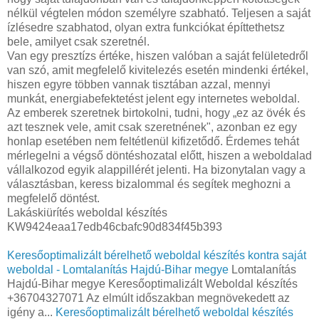
nélkül végtelen módon személyre szabható. Teljesen a saját
ízlésedre szabhatod, olyan extra funkciókat építtethetsz
bele, amilyet csak szeretnél.
Van egy presztízs értéke, hiszen valóban a saját felületedről
van szó, amit megfelelő kivitelezés esetén mindenki értékel,
hiszen egyre többen vannak tisztában azzal, mennyi
munkát, energiabefektetést jelent egy internetes weboldal.
Az emberek szeretnek birtokolni, tudni, hogy „ez az övék és
azt tesznek vele, amit csak szeretnének", azonban ez egy
honlap esetében nem feltétlenül kifizetődő. Érdemes tehát
mérlegelni a végső döntéshozatal előtt, hiszen a weboldalad
vállalkozod egyik alappillérét jelenti. Ha bizonytalan vagy a
választásban, keress bizalommal és segítek meghozni a
megfelelő döntést.
Lakáskiürítés weboldal készítés
KW9424eaa17edb46cbafc90d834f45b393
Keresőoptimalizált bérelhető weboldal készítés kontra saját
weboldal - Lomtalanítás Hajdú-Bihar megye
Lomtalanítás
Hajdú-Bihar megye Keresőoptimalizált Weboldal készítés
+36704327071 Az elmúlt időszakban megnövekedett az
igény a...
Keresőoptimalizált bérelhető weboldal készítés