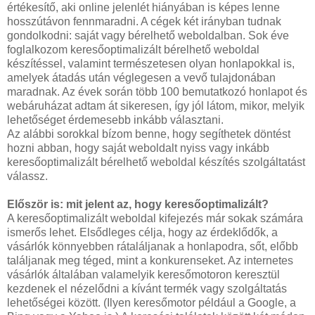
értékesítő, aki online jelenlét hiányában is képes lenne
hosszútávon fennmaradni. A cégek két irányban tudnak
gondolkodni: saját vagy bérelhető weboldalban. Sok éve
foglalkozom keresőoptimalizált bérelhető weboldal
készítéssel, valamint természetesen olyan honlapokkal is,
amelyek átadás után véglegesen a vevő tulajdonában
maradnak. Az évek során több 100 bemutatkozó honlapot és
webáruházat adtam át sikeresen, így jól látom, mikor, melyik
lehetőséget érdemesebb inkább választani.
Az alábbi sorokkal bízom benne, hogy segíthetek döntést
hozni abban, hogy saját weboldalt nyiss vagy inkább
keresőoptimalizált bérelhető weboldal készítés szolgáltatást
válassz.
Először is: mit jelent az, hogy keresőoptimalizált?
A keresőoptimalizált weboldal kifejezés már sokak számára
ismerős lehet. Elsődleges célja, hogy az érdeklődők, a
vásárlók könnyebben rátaláljanak a honlapodra, sőt, előbb
találjanak meg téged, mint a konkurenseket. Az internetes
vásárlók általában valamelyik keresőmotoron keresztül
kezdenek el nézelődni a kívánt termék vagy szolgáltatás
lehetőségei között. (Ilyen keresőmotor például a Google, a