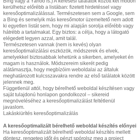
Bing vagy a Yahoo is.) A keresési találatok között két módon
kerülhetsz előrébb a listában: fizetett hirdetéssel vagy
keresőoptimalizálással. Természetesen sem a Google, sem
a Bing és semelyik más keresőmotor üzemeltető nem adott
ki egyetlen listát sem, hogy mi alapján sorolja előrébb vagy
hátrébb a tartalmakat. Egy biztos: a célja, hogy a látogató
elégedett legyen azzal, amit talál.
Természetesen vannak (nem is kevés) olyan
keresőoptimalizálási eszközök, módszerek és elvek,
amelyekkel biztosabbak lehetünk a sikerben, amelyeket én
magam is használok. Módszereim sikerét pedig
alátámasztja, hogy megbízóim weboldalai az általuk
meghatározott kulcsszavakra rendre az első találatok között
jelennek meg.
Függetlenül attól, hogy bérelhető weboldal készítésen vagy
saját tulajdonú honlapon gondolkozol – sikereid
megnöveléséhez a keresőoptimalizálást feltétlenül
javaslom.
Lakáskiürítés keresőoptimalizálás
A keresőoptimalizált bérelhető weboldal készítés előnyei
Ha keresőoptimalizált bérelhető weboldal készítés mellett
döntesz, rengeteg időt és pénzt spórolsz meg a project