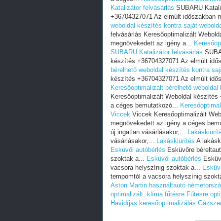
Katalizátor felvásárlás
SUBARU Katalizá
+36704327071 Az elmúlt időszakban m
weboldal készítés kontra saját webold
felvásárlás Keresőoptimalizált Webol
megnövekedett az igény a...
Keresőopt
SUBARU Katalizátor felvásárlás
SUBAR
készítés +36704327071 Az elmúlt idő
bérelhető weboldal készítés kontra saj
készítés +36704327071 Az elmúlt idő
Keresőoptimalizált bérelhető weboldal 
Keresőoptimalizált Weboldal készíté
a céges bemutatkozó...
Keresőoptimali
Viccek
Viccek Keresőoptimalizált Web
megnövekedett az igény a céges bemu
új ingatlan vásárlásakor,...
Lakáskiürít
vásárlásakor,...
Lakáskiürítés
A lakáski
Esküvői autóbérlés
Esküvőre béreltau
szoktak a...
Esküvői autóbérlés
Esküvő
vacsora helyszínig szoktak a...
Esküvő
tempomtól a vacsora helyszínig szokt
Aston Martin használtautó németorsz
optimalizált, klíma fűtésre
Fűtésre opti
Havidíjas keresőoptimalizálás
Gázszer