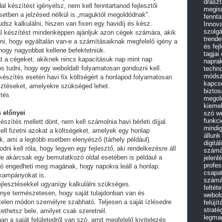
draszt
al készítést igényelsz, nem kell fenntartanod fejlesztői
megism
setben a jelzésed nélkül is „maguktól megoldódnak".
fennta
dsz kalkulálni, hiszen van fixen egy havidíj és kész.
Innov
szolg
al készítést mindenképpen ajánljuk azon cégek számára, akik
trende
lni, hogy egyáltalán van-e a számításaiknak megfelelő igény a
és fej
 hogy nagyobbat kellene befektetniük.
tagjai
t a cégeket, akiknek nincs kapacitásuk nap mint nap
naprak
tos tudni, hogy egy weboldalt folyamatosan gondozni kell.
techno
módsz
készítés esetén havi fix költségért a honlapod folyamatosan
kapcso
esztéseket, amelyekre szükséged lehet.
biztos
ítés
megol
kieme
 előnyei
szó we
funkci
észítés mellett dönt, nem kell számolnia havi bérleti díjjal.
mindig
ell fizetni azokat a költségeket, amelyek egy honlap
állunk
, ami a legtöbb esetben elenyésző (tárhely például).
digitá
i kell róla, hogy legyen egy fejlesztő, aki rendelkezésre áll
számár
e akárcsak egy bemutatkozó oldal esetében is például a
jelenl
profe
ó engedheti meg magának, hogy napokra leáll a honlap.
csapat
 kampányokat is.
számár
fejlesztésekkel ugyanígy kalkulálni szükséges.
feltét
lőnye természetesen, hogy saját tulajdonban van és
webold
telen módon személyre szabható. Teljesen a saját ízlésedre
felújí
straté
tethetsz bele, amilyet csak szeretnél.
legma
an a saját felületedről van szó, amit megfelelő kivitelezés