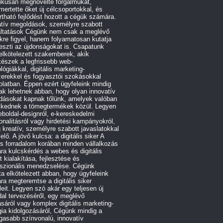
ikusan megnövelte forgalmukat,
ertette őket új célcsoportokkal, és
rtható fejlődést hozott a cégük számára.
atív megoldások, személyre szabott
áltatások Cégünk nem csak a meglévő
kre figyel, hanem folyamatosan kutatja
leszti az újdonságokat is. Csapatunk
 elkötelezett szakemberek, akik
észek a legfrissebb web-
lógiákkal, digitális marketing-
erekkel és fogyasztói szokásokkal
latban. Éppen ezért ügyfeleink mindig
ak lehetnek abban, hogy olyan innovatív
dásokat kapnak tőlünk, amelyek valóban
lkednek a tömegtermékek közül. Legyen
boldal-designról, e-kereskedelmi
onalitásról vagy hirdetési kampányokról,
 kreatív, személyre szabott javaslatokkal
 elő. A jövő kulcsa: a digitális siker A
lis forradalom korában minden vállalkozás
a kulcskérdés a webes és digitális
ét kialakítása, fejlesztése és
sszionális menedzselése. Cégünk
a elkötelezett abban, hogy ügyfeleink
a megteremtse a digitális siker
eleit. Legyen szó akár egy teljesen új
al tervezéséről, egy meglévő
tásáról vagy komplex digitális marketing-
gia kidolgozásáról, Cégünk mindig a
gasabb színvonalú, innovatív