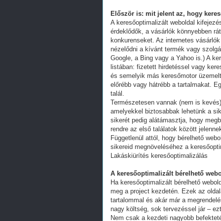
Először is: mit jelent az, hogy kere
A keresőoptimalizált weboldal kifejez
érdeklődők, a vásárlók könnyebben ráta
konkurenseket. Az internetes vásárlók
nézelődni a kívánt termék vagy szolgál
Google, a Bing vagy a Yahoo is.) A ker
listában: fizetett hirdetéssel vagy k
és semelyik más keresőmotor üzemeltet
előrébb vagy hátrébb a tartalmakat. Eg
talál.
Természetesen vannak (nem is kevés) 
amelyekkel biztosabbak lehetünk a s
sikerét pedig alátámasztja, hogy megb
rendre az első találatok között jelenn
Függetlenül attól, hogy bérelhető webo
sikereid megnöveléséhez a keresőoptim
Lakáskiürítés keresőoptimalizálás
A keresőoptimalizált bérelhető webo
Ha keresőoptimalizált bérelhető webold
meg a project kezdetén. Ezek az oldal
tartalommal és akár már a megrendelés
nagy költség, sok tervezéssel jár – ez
Nem csak a kezdeti nagyobb befekteté