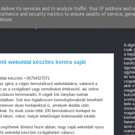
deliver its services and to analyze traffic. Your IP address and 
formance and security metrics to ensure quality of service, gen
resőoptimalizálás - Wo
abuse.
A digi
csak a
a legú
megold
ető weboldal készítés kontra saját
karolt
ügynö
ügyfel
és kre
oldal készítés +36704327071
csapat
z igény a céges bemutatkozó weboldalakra, valamint a
akik m
az a szolgáltató vagy termékeket értékesítő, aki online
megjel
szútávon fennmaradni. A cégek két irányban tudnak
kulcsf
szempo
oldalban. Sok éve foglalkozom keresőoptimalizált bérelhető
bele a
zetesen olyan honlapokkal is, amelyek átadás után
innova
dnak. Az évek során több 100 bemutatkozó honlapot és
magát
ól látom, mikor, melyik lehetőséget érdemesebb inkább
kiemel
hanem 
azon d
segíthetek döntést hozni abban, hogy saját weboldalt nyiss
marke
tő weboldal készítés szolgáltatást válassz.