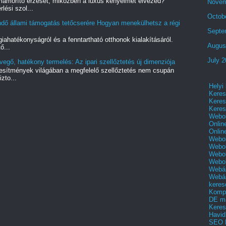
ámorító érzését, miközben a luxus kényelmét élvezed?
Novem
lési szol...
Octob
ndő állami támogatás tetőcserére Hogyan menekülhetsz a régi
Septe
iahatékonyságról és a fenntartható otthonok kialakításáról.
Augus
ő...
July 
evegő, hatékony termelés: Az ipari szellőztetés új dimenziója
étesítmények világában a megfelelő szellőztetés nem csupán
zto...
Helyi
Keres
Keres
Keres
Webol
Onlin
Onlin
Webol
Webol
Webol
Webo
Webár
Webár
keres
Kompl
DE m
Keres
Havid
SEO 