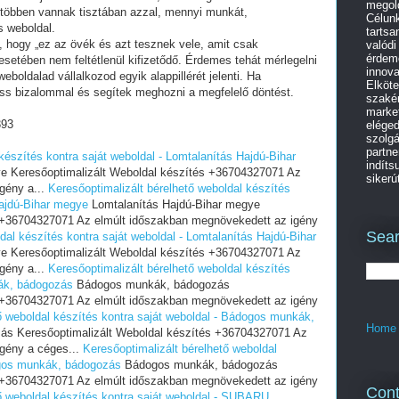
megold
 többen vannak tisztában azzal, mennyi munkát,
Célunk
s weboldal.
tartsa
i, hogy „ez az övék és azt tesznek vele, amit csak
valódi
érdem
setében nem feltétlenül kifizetődő. Érdemes tehát mérlegelni
innov
eboldalad vállalkozod egyik alappillérét jelenti. Ha
Elköte
ess bizalommal és segítek meghozni a megfelelő döntést.
szakér
market
393
eléged
szolgá
partne
készítés kontra saját weboldal - Lomtalanítás Hajdú-Bihar
indíts
e Keresőoptimalizált Weboldal készítés +36704327071 Az
sikerút
gény a...
Keresőoptimalizált bérelhető weboldal készítés
Hajdú-Bihar megye
Lomtalanítás Hajdú-Bihar megye
s +36704327071 Az elmúlt időszakban megnövekedett az igény
Sear
dal készítés kontra saját weboldal - Lomtalanítás Hajdú-Bihar
e Keresőoptimalizált Weboldal készítés +36704327071 Az
gény a...
Keresőoptimalizált bérelhető weboldal készítés
kák, bádogozás
Bádogos munkák, bádogozás
s +36704327071 Az elmúlt időszakban megnövekedett az igény
ő weboldal készítés kontra saját weboldal - Bádogos munkák,
Home
s Keresőoptimalizált Weboldal készítés +36704327071 Az
gény a céges...
Keresőoptimalizált bérelhető weboldal
ogos munkák, bádogozás
Bádogos munkák, bádogozás
s +36704327071 Az elmúlt időszakban megnövekedett az igény
Cont
tő weboldal készítés kontra saját weboldal - SUBARU