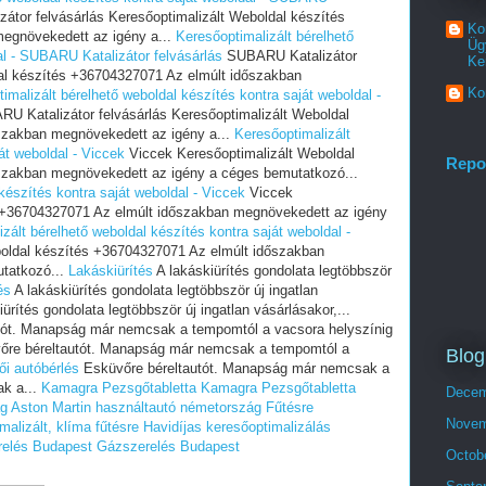
tor felvásárlás Keresőoptimalizált Weboldal készítés
Ko
egnövekedett az igény a...
Keresőoptimalizált bérelhető
Üg
al - SUBARU Katalizátor felvásárlás
SUBARU Katalizátor
Ke
dal készítés +36704327071 Az elmúlt időszakban
Ko
imalizált bérelhető weboldal készítés kontra saját weboldal -
U Katalizátor felvásárlás Keresőoptimalizált Weboldal
szakban megnövekedett az igény a...
Keresőoptimalizált
át weboldal - Viccek
Viccek Keresőoptimalizált Weboldal
Repo
szakban megnövekedett az igény a céges bemutatkozó...
készítés kontra saját weboldal - Viccek
Viccek
s +36704327071 Az elmúlt időszakban megnövekedett az igény
zált bérelhető weboldal készítés kontra saját weboldal -
oldal készítés +36704327071 Az elmúlt időszakban
tatkozó...
Lakáskiürítés
A lakáskiürítés gondolata legtöbbször
és
A lakáskiürítés gondolata legtöbbször új ingatlan
ürítés gondolata legtöbbször új ingatlan vásárlásakor,...
tót. Manapság már nemcsak a tempomtól a vacsora helyszínig
re béreltautót. Manapság már nemcsak a tempomtól a
Blog
i autóbérlés
Esküvőre béreltautót. Manapság már nemcsak a
ak a...
Kamagra Pezsgőtabletta
Kamagra Pezsgőtabletta
Decem
ág
Aston Martin használtautó németország
Fűtésre
Novem
malizált, klíma fűtésre
Havidíjas keresőoptimalizálás
elés Budapest
Gázszerelés Budapest
Octob