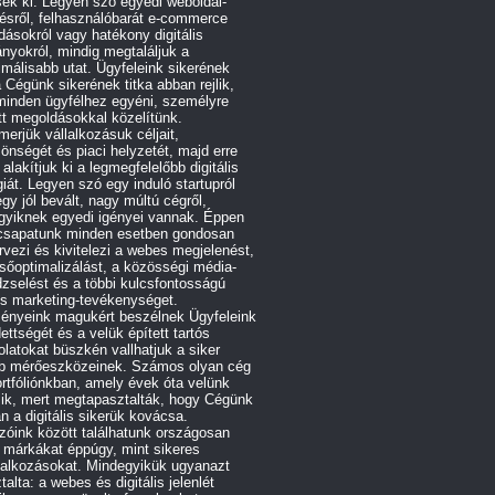
sék ki. Legyen szó egyedi weboldal-
ésről, felhasználóbarát e-commerce
ásokról vagy hatékony digitális
yokról, mindig megtaláljuk a
imálisabb utat. Ügyfeleink sikerének
 Cégünk sikerének titka abban rejlik,
minden ügyfélhez egyéni, személyre
t megoldásokkal közelítünk.
erjük vállalkozásuk céljait,
önségét és piaci helyzetét, majd erre
 alakítjuk ki a legmegfelelőbb digitális
giát. Legyen szó egy induló startupról
gy jól bevált, nagy múltú cégről,
gyiknek egyedi igényei vannak. Éppen
 csapatunk minden esetben gondosan
vezi és kivitelezi a webes megjelenést,
sőoptimalizálást, a közösségi média-
zselést és a többi kulcsfontosságú
lis marketing-tevékenységet.
ényeink magukért beszélnek Ügyfeleink
ettségét és a velük épített tartós
latokat büszkén vallhatjuk a siker
bb mérőeszközeinek. Számos olyan cég
rtfóliónkban, amely évek óta velünk
zik, mert megtapasztalták, hogy Cégünk
n a digitális sikerük kovácsa.
óink között találhatunk országosan
 márkákat éppúgy, mint sikeres
lalkozásokat. Mindegyikük ugyanazt
talta: a webes és digitális jelenlét