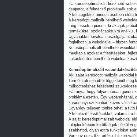
Ha keresőoptimalizált bérelhető webold
csapatot, a felmerülő problémák sok e
A költségekkel minden esetben előre tu
A keresőoptimalizált bérelhető webold
még frissek a piacon, ki akarják próbá
termékükre, szolgáltatásukra anélkül,
Ugyanakkor kiválóan kiszolgálja azoka
foglalkozni a weboldallal – hiszen fon
Keresőoptimalizált bérelhető weboldal 
megkapja azokat a frissítéseket, fejl
Lakáskiürítés bérelhető weboldal kész
Keresőoptimalizált weboldalkészítés
Aki saját keresőoptimalizált weboldal k
Természetesen ettől függetlenül meg k
működtetéshez feltétlenül szükségesek
Hátránya, hogy folyamatosan gondoskodn
probléma esetén. Egy webáruháznál, d
karácsonyi szezonban kevés vállalkoz
Ugyanígy teljesen tönkre teheti a futó
A kötelező frissítésekkel, valamint a 
A saját keresőoptimalizált weboldal e
tulajdonképpen kötöttségek nélkül vég
szabhatod, olyan extra funkciókat épít
Van egy presztízs értéke, hiszen valób