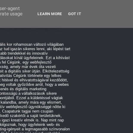
user-agent
erate usage
LEARN MORE
GOT IT
rdPress SEO
tális kor rohamosan változó világában
z tud igazán sikeres lenni, aki lépést tart
jabb trendekkel és innovatív
ásokat kínál ügyfeleinek. Ezt a kihívást
a fel Cégünk, egy webfejlesztő
kség, amely már évek óta vezeti
eit a digitális siker útján. Elkötelezettség
ativitás Cégünk története egy lelkes
 hitével és elhivatottságával kezdődött,
eg voltak győződve arról, hogy a webes
enés és digitális marketing
ontosságú a vállalkozások sikere
ntjából. Ezzel a küldetéssel vágtak
 kalandba, amely mára egy elismert,
tív webfejlesztő ügynökséggé nőtte ki
. Csapatunk tagjai nem csupán
kedő szakértői a saját területüknek,
igazi kreatív elmék is. Nap mint nap
olgoznak, hogy ügyfeleink web- és
ting-igényeit a legmagasabb színvonalon