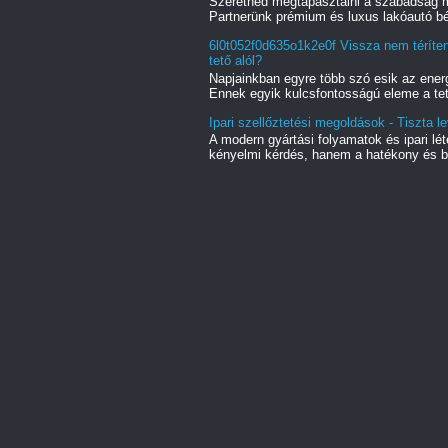
Szeretnéd megtapasztalni a szabadság m
Partnerünk prémium és luxus lakóautó bér
6l0t052f0d635o1k2e0f Vissza nem téríte
tető alól?
Napjainkban egyre több szó esik az energ
Ennek egyik kulcsfontosságú eleme a tet
Ipari szellőztetési megoldások - Tiszta l
A modern gyártási folyamatok és ipari l
kényelmi kérdés, hanem a hatékony és bi