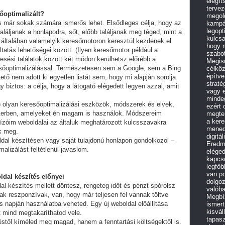
elégít
tervez
sőoptimalizált?
megold
és már sokak számára ismerős lehet. Elsődleges célja, hogy az
kampán
legopt
láljanak a honlapodra, sőt, előbb találjanak meg téged, mint a
kulcsa
 általában valamelyik keresőmotoron keresztül kezdenek el
hogy 
tatás lehetőségei között. (Ilyen keresőmotor például a
szabot
esési találatok között két módon kerülhetsz előrébb a
Megism
eresőoptimalizálással. Természetesen sem a Google, sem a Bing
célköz
építve
ő nem adott ki egyetlen listát sem, hogy mi alapján sorolja
straté
y biztos: a célja, hogy a látogató elégedett legyen azzal, amit
vagy e
minde
olyan keresőoptimalizálási eszközök, módszerek és elvek,
ezért
ikerben, amelyeket én magam is használok. Módszereim
megter
a kere
ízóim weboldalai az általuk meghatározott kulcsszavakra
mened
ek meg.
digitá
ldal készítésen vagy saját tulajdonú honlapon gondolkozol –
Eredm
alizálást feltétlenül javaslom.
eléged
kapcso
legfő
van po
ldal készítés előnyei
dolgo
al készítés mellett döntesz, rengeteg időt és pénzt spórolsz
valóba
ak reszponzívak, van, hogy már teljesen fel vannak töltve
Megbíz
 napján használatba veheted. Egy új weboldal előállítása
ismert
kisvál
t mind megtakaríthatod vele.
tapasz
stől kíméled meg magad, hanem a fenntartási költségektől is.