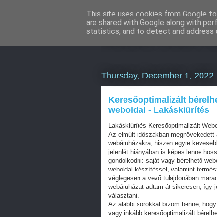
This site uses cookies from Google to 
are shared with Google along with per
WordPress Ke
statistics, and to detect and address 
Thursday, December 1, 2022
Keresőoptimalizált bérelh
weboldal - Lakáskiürítés
Lakáskiürítés Keresőoptimalizált Web
Az elmúlt időszakban megnövekedett a
webáruházakra, hiszen egyre kevesebb 
jelenlét hiányában is képes lenne hos
gondolkodni: saját vagy bérelhető web
weboldal készítéssel, valamint termés
véglegesen a vevő tulajdonában mara
webáruházat adtam át sikeresen, így j
választani.
Az alábbi sorokkal bízom benne, hogy 
vagy inkább keresőoptimalizált bérelhe