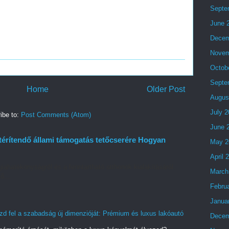
Septe
June 
Decem
Novem
Octob
Septe
Home
Older Post
Augus
July 
ibe to:
Post Comments (Atom)
June 
térítendő állami támogatás tetőcserére Hogyan
May 2
April 
iahatékonyságról és a fenntartható otthonok kialakításáról.
March
ő...
Febru
Janua
zd fel a szabadság új dimenzióját: Prémium és luxus lakóautó
Decem