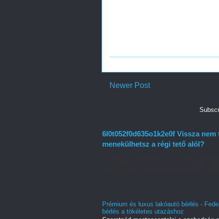
Newer Post
Subscr
6l0t052f0d635o1k2e0f Vissza nem 
menekülhetsz a régi tető alól?
Napjainkban egyre több szó esik az energ
Ennek egyik kulcsfontosságú eleme a tet
Prémium és luxus lakóautó bérlés - Fede
bérlés a tökéletes utazáshoz