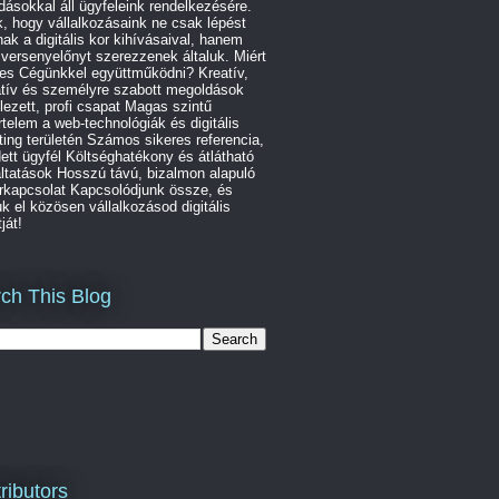
ásokkal áll ügyfeleink rendelkezésére.
, hogy vállalkozásaink ne csak lépést
nak a digitális kor kihívásaival, hanem
 versenyelőnyt szerezzenek általuk. Miért
es Cégünkkel együttműködni? Kreatív,
atív és személyre szabott megoldások
lezett, profi csapat Magas szintű
telem a web-technológiák és digitális
ing területén Számos sikeres referencia,
ett ügyfél Költséghatékony és átlátható
ltatások Hosszú távú, bizalmon alapuló
rkapcsolat Kapcsolódjunk össze, és
uk el közösen vállalkozásod digitális
ját!
ch This Blog
ributors