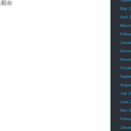
Septe
May 2
April 
March
Febru
Janua
Decem
Novem
Octob
Septe
Augus
July 
June 
May 2
Febru
Janua