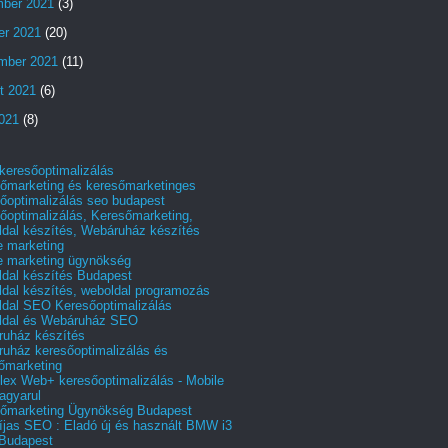
ber 2021
(3)
er 2021
(20)
mber 2021
(11)
t 2021
(6)
2021
(8)
 keresőoptimalizálás
őmarketing és keresőmarketinges
őoptimalizálás seo budapest
őoptimalizálás, Keresőmarketing,
dal készítés, Webáruház készítés
e marketing
e marketing ügynökség
dal készítés Budapest
dal készítés, weboldal programozás
dal SEO Keresőoptimalizálás
ldal és Webáruház SEO
uház készítés
uház keresőoptimalizálás és
őmarketing
ex Web+ keresőoptimalizálás - Mobile
agyarul
őmarketing Ügynökség Budapest
íjas SEO : Eladó új és használt BMW i3
Budapest