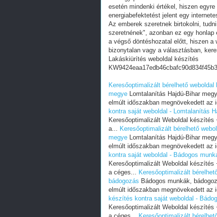
esetén mindenki értékel, hiszen egyre
energiabefektetést jelent egy internete
Az emberek szeretnek birtokolni, tudn
szeretnének", azonban ez egy honlap e
a végső döntéshozatal előtt, hiszen a w
bizonytalan vagy a választásban, ker
Lakáskiürítés weboldal készítés
KW9424eaa17edb46cbafc90d834f45b
Keresőoptimalizált bérelhető weboldal 
megye
Lomtalanítás Hajdú-Bihar megy
elmúlt időszakban megnövekedett az i
kontra saját weboldal - Lomtalanítás 
Keresőoptimalizált Weboldal készíté
a...
Keresőoptimalizált bérelhető webol
megye
Lomtalanítás Hajdú-Bihar megy
elmúlt időszakban megnövekedett az i
kontra saját weboldal - Bádogos mun
Keresőoptimalizált Weboldal készíté
a céges...
Keresőoptimalizált bérelhet
bádogozás
Bádogos munkák, bádogozá
elmúlt időszakban megnövekedett az i
készítés kontra saját weboldal - Bád
Keresőoptimalizált Weboldal készíté
a céges...
Keresőoptimalizált bérelhe