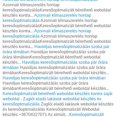
Azonnali klímaszerelés honlap
keresőoptimalizálásKeresőoptimalizált bérelhető weboldal
készítés kontra...
Azonnali klímaszerelés honlap
keresőoptimalizálás
Azonnali klímaszerelés honlap
keresőoptimalizálásKeresőoptimalizált bérelhető weboldal
készítés kontra...
Azonnali klímaszerelés honlap
keresőoptimalizálás
Azonnali klímaszerelés honlap
keresőoptimalizálásKeresőoptimalizált bérelhető weboldal
készítés kontra...
Havidíjas keresőoptimalizálás szoba pár
órára témában
Havidíjas keresőoptimalizálás szoba pár
órára témábanKeresőoptimalizált bérelhető weboldal
készítés...
Havidíjas keresőoptimalizálás szoba pár órára
témában
Havidíjas keresőoptimalizálás szoba pár órára
témábanKeresőoptimalizált bérelhető weboldal készítés...
Havidíjas keresőoptimalizálás szoba pár órára témában
Havidíjas keresőoptimalizálás szoba pár órára
témábanKeresőoptimalizált bérelhető weboldal készítés...
Keresőoptimalizált bérelhető weboldal készítés kontra saját
weboldal - Zuglói eladó lakások weboldal készítés és
keresőoptimalizálás
Zuglói eladó lakások weboldal készítés
és keresőoptimalizálás Keresőoptimalizált Weboldal
készítés +36704327071 Az elmúlt...
Keresőoptimalizált