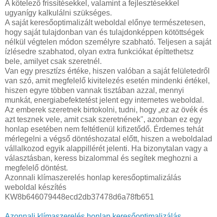
A kötelező frissítésekkel, valamint a fejlesztésekkel
ugyanígy kalkulálni szükséges.
A saját keresőoptimalizált weboldal előnye természetesen,
hogy saját tulajdonban van és tulajdonképpen kötöttségek
nélkül végtelen módon személyre szabható. Teljesen a saját
ízlésedre szabhatod, olyan extra funkciókat építtethetsz
bele, amilyet csak szeretnél.
Van egy presztízs értéke, hiszen valóban a saját felületedről
van szó, amit megfelelő kivitelezés esetén mindenki értékel,
hiszen egyre többen vannak tisztában azzal, mennyi
munkát, energiabefektetést jelent egy internetes weboldal.
Az emberek szeretnek birtokolni, tudni, hogy „ez az övék és
azt tesznek vele, amit csak szeretnének", azonban ez egy
honlap esetében nem feltétlenül kifizetődő. Érdemes tehát
mérlegelni a végső döntéshozatal előtt, hiszen a weboldalad
vállalkozod egyik alappillérét jelenti. Ha bizonytalan vagy a
választásban, keress bizalommal és segítek meghozni a
megfelelő döntést.
Azonnali klímaszerelés honlap keresőoptimalizálás
weboldal készítés
KW8b646079448ecd2db37478d6a78fb651
Azonnali klímaszerelés honlap keresőoptimalizálás