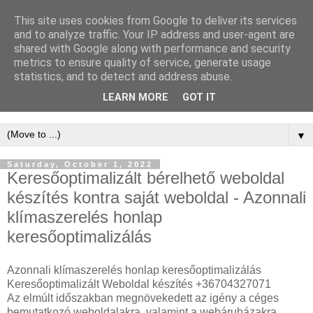
This site uses cookies from Google to deliver its services
WordPress
and to analyze traffic. Your IP address and user-agent are
shared with Google along with performance and security
Keresőoptimalizálás -
metrics to ensure quality of service, generate usage
statistics, and to detect and address abuse.
WordPress SEO
LEARN MORE
GOT IT
▼
Saturday, October 1, 2022
Keresőoptimalizált bérelhető weboldal
készítés kontra saját weboldal - Azonnali
klímaszerelés honlap
keresőoptimalizálás
Azonnali klímaszerelés honlap keresőoptimalizálás
Keresőoptimalizált Weboldal készítés +36704327071
Az elmúlt időszakban megnövekedett az igény a céges
bemutatkozó weboldalakra, valamint a webáruházakra,