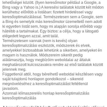
lehetőségei között. (Ilyen keresőmotor például a Google, a
Bing vagy a Yahoo is.) A keresési találatok között két módon
kerülhetsz előrébb a listában: fizetett hirdetéssel vagy
keresőoptimalizálással. Természetesen sem a Google, sem
a Bing és semelyik más keresőmotor üzemeltető nem adott
ki egyetlen listát sem, hogy mi alapján sorolja előrébb vagy
hátrébb a tartalmakat. Egy biztos: a célja, hogy a látogató
elégedett legyen azzal, amit talál.
Természetesen vannak (nem is kevés) olyan
keresőoptimalizálási eszközök, módszerek és elvek,
amelyekkel biztosabbak lehetünk a sikerben, amelyeket én
magam is használok. Módszereim sikerét pedig
alátámasztja, hogy megbízóim weboldalai az általuk
meghatározott kulcsszavakra rendre az első találatok között
jelennek meg.
Függetlenül attól, hogy bérelhető weboldal készítésen vagy
saját tulajdonú honlapon gondolkozol – sikereid
megnöveléséhez a keresőoptimalizálást feltétlenül
javaslom.
Azonnali klímaszerelés honlap keresőoptimalizálás
keresőoptimalizálás