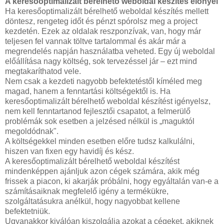
A keresőoptimalizált bérelhető weboldal készítés előnyei
Ha keresőoptimalizált bérelhető weboldal készítés mellett
döntesz, rengeteg időt és pénzt spórolsz meg a project
kezdetén. Ezek az oldalak reszponzívak, van, hogy már
teljesen fel vannak töltve tartalommal és akár már a
megrendelés napján használatba veheted. Egy új weboldal
előállítása nagy költség, sok tervezéssel jár – ezt mind
megtakaríthatod vele.
Nem csak a kezdeti nagyobb befektetéstől kíméled meg
magad, hanem a fenntartási költségektől is. Ha
keresőoptimalizált bérelhető weboldal készítést igényelsz,
nem kell fenntartanod fejlesztői csapatot, a felmerülő
problémák sok esetben a jelzésed nélkül is „maguktól
megoldódnak".
A költségekkel minden esetben előre tudsz kalkulálni,
hiszen van fixen egy havidíj és kész.
A keresőoptimalizált bérelhető weboldal készítést
mindenképpen ajánljuk azon cégek számára, akik még
frissek a piacon, ki akarják próbálni, hogy egyáltalán van-e a
számításaiknak megfelelő igény a termékükre,
szolgáltatásukra anélkül, hogy nagyobbat kellene
befektetniük.
Ugyanakkor kiválóan kiszolgálja azokat a cégeket, akiknek