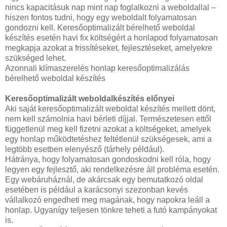
nincs kapacitásuk nap mint nap foglalkozni a weboldallal –
hiszen fontos tudni, hogy egy weboldalt folyamatosan
gondozni kell. Keresőoptimalizált bérelhető weboldal
készítés esetén havi fix költségért a honlapod folyamatosan
megkapja azokat a frissítéseket, fejlesztéseket, amelyekre
szükséged lehet.
Azonnali klímaszerelés honlap keresőoptimalizálás
bérelhető weboldal készítés
Keresőoptimalizált weboldalkészítés előnyei
Aki saját keresőoptimalizált weboldal készítés mellett dönt,
nem kell számolnia havi bérleti díjjal. Természetesen ettől
függetlenül meg kell fizetni azokat a költségeket, amelyek
egy honlap működtetéshez feltétlenül szükségesek, ami a
legtöbb esetben elenyésző (tárhely például).
Hátránya, hogy folyamatosan gondoskodni kell róla, hogy
legyen egy fejlesztő, aki rendelkezésre áll probléma esetén.
Egy webáruháznál, de akárcsak egy bemutatkozó oldal
esetében is például a karácsonyi szezonban kevés
vállalkozó engedheti meg magának, hogy napokra leáll a
honlap. Ugyanígy teljesen tönkre teheti a futó kampányokat
is.