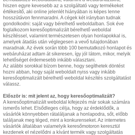
hiszen egyre kevesebb az a szolgáltató vagy termékeket
értékesítő, aki online jelenlét hiányában is képes lenne
hosszútávon fennmaradni. A cégek két irányban tudnak
gondolkodni: saját vagy bérelhető weboldalban. Sok éve
foglalkozom keresőoptimalizált bérelhető weboldal
készítéssel, valamint természetesen olyan honlapokkal is,
amelyek átadás után véglegesen a vevő tulajdonában
maradnak. Az évek során több 100 bemutatkozó honlapot és
webáruházat adtam át sikeresen, így jól látom, mikor, melyik
lehetőséget érdemesebb inkább választani.
Az alábbi sorokkal bízom benne, hogy segíthetek döntést
hozni abban, hogy saját weboldalt nyiss vagy inkább
keresőoptimalizált bérelhető weboldal készítés szolgáltatást
válassz.
Először is: mit jelent az, hogy keresőoptimalizált?
A keresőoptimalizált weboldal kifejezés már sokak számára
ismerős lehet. Elsődleges célja, hogy az érdeklődők, a
vásárlók könnyebben rátaláljanak a honlapodra, sőt, előbb
találjanak meg téged, mint a konkurenseket. Az internetes
vásárlók általában valamelyik keresőmotoron keresztül
kezdenek el nézelődni a kívánt termék vagy szolgáltatás