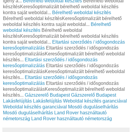
igény a...
Bérelhető weboldal készítés
Bérelhető weboldal
készítésKeresőoptimalizált bérelhető weboldal készítés
kontra saját weboldal...
Bérelhető weboldal készítés
Bérelhető weboldal készítésKeresőoptimalizált bérelhető
weboldal készítés kontra saját weboldal...
Bérelhető
weboldal készítés
Bérelhető weboldal
készítésKeresőoptimalizált bérelhető weboldal készítés
kontra saját weboldal...
Eltartási szerződés / idősgondozás
keresőoptimalizálás
Eltartási szerződés / idősgondozás
keresőoptimalizálásKeresőoptimalizált bérelhető weboldal
készítés...
Eltartási szerződés / idősgondozás
keresőoptimalizálás
Eltartási szerződés / idősgondozás
keresőoptimalizálásKeresőoptimalizált bérelhető weboldal
készítés...
Eltartási szerződés / idősgondozás
keresőoptimalizálás
Eltartási szerződés / idősgondozás
keresőoptimalizálásKeresőoptimalizált bérelhető weboldal
készítés...
Gázszerelő Budapest
Gázszerelő Budapest
Lakásfelújítás
Lakásfelújítás
Weboldal készítés garanciával
Weboldal készítés garanciával
Mosdó duguláselhárítás
Mosdó duguláselhárítás
Land Rover használtautó
németország
Land Rover használtautó németország