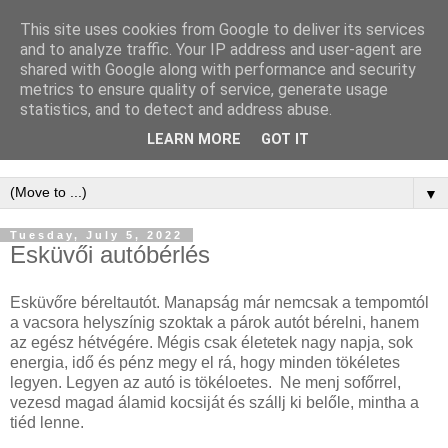
This site uses cookies from Google to deliver its services
WordPress
and to analyze traffic. Your IP address and user-agent are
shared with Google along with performance and security
Keresőoptimalizálás -
metrics to ensure quality of service, generate usage
statistics, and to detect and address abuse.
WordPress SEO
LEARN MORE
GOT IT
▼
Tuesday, July 5, 2022
Esküvői autóbérlés
Esküvőre béreltautót. Manapság már nemcsak a tempomtól
a vacsora helyszínig szoktak a párok autót bérelni, hanem
az egész hétvégére. Mégis csak életetek nagy napja, sok
energia, idő és pénz megy el rá, hogy minden tökéletes
legyen. Legyen az autó is tökéloetes. Ne menj sofőrrel,
vezesd magad álamid kocsiját és szállj ki belőle, mintha a
tiéd lenne.