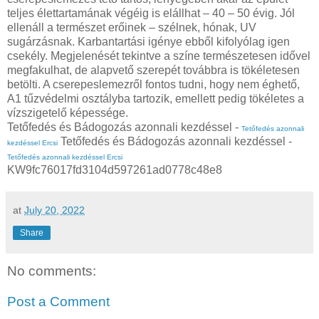
teljes élettartamának végéig is elállhat – 40 – 50 évig. Jól
ellenáll a természet erőinek – szélnek, hónak, UV
sugárzásnak. Karbantartási igénye ebből kifolyólag igen
csekély. Megjelenését tekintve a színe természetesen idővel
megfakulhat, de alapvető szerepét továbbra is tökéletesen
betölti. A cserepeslemezről fontos tudni, hogy nem éghető,
A1 tűzvédelmi osztályba tartozik, emellett pedig tökéletes a
vízszigetelő képessége.
Tetőfedés és Bádogozás azonnali kezdéssel -
Tetőfedés azonnali
Tetőfedés és Bádogozás azonnali kezdéssel -
kezdéssel Ercsi
Tetőfedés azonnali kezdéssel Ercsi
KW9fc76017fd3104d597261ad0778c48e8
at
July 20, 2022
Share
No comments:
Post a Comment