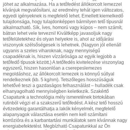
jöhet az alkalmazása. Ha a tetőfedést állókorcolt lemezzel
kívánjuk megvalósítani, az eredmény tehát igen változatos,
egyedi igényeknek is megfelelő lehet. Emellett kiemelkedő
tulajdonsága, hogy tulajdonképpen bármilyen tető típusnál
alkalmazható. Sík, íves, homorú vagy kúpos – nem számít,
bátran lehet vele tervezni! Kiváltképp javasoljuk nagy
tetőfelületekhez és olyan helyekre is, ahol az időjárási
viszonyok szélsőségesek is lehetnek. (Nagyon jól ellenáll
ugyanis a szeles viharoknak, nagy mennyiségű
csapadéknak is, hiszen vízzárósága az egyik legjobb a
tetőfedő típusok között.) A tetőfedés kivitelezése viszonylag
egyszerű, hiszen hasonlóan a cserepeslemezes
megoldáshoz, az állókorcolt lemezek is könnyű súllyal
rendelkeznek (kb. 5 kg/nm). Tetszőleges hosszúságuk
lehetővé teszi a gazdaságos felhasználást – hulladék csak
elhanyagolható mennyiségben keletkezik. Szakértő
Csapatunk a technológia mély ismeretének birtokában
rutinból végzi el a szakszerű tetőfedést. A kész tető hosszú
évtizedekig garantálhatja a lakók kényelmét, megfelelő
alapanyagok választása esetén nem kell számítani
korrózióra és a karbantartási munkálatok sem kívánnak nagy
energiabefektetést. Megbízható Csapatunkkal az Ön