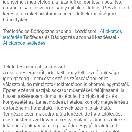
igényeinek megfelelően, a határidőket pontosan betartva,
garanciálisan készítjük el vagy újítjuk fel tetőjét! Részletekért
keressen minket bizalommal megadott elérhetőségünk
bármelyikén!
Tetőfedés és Bádogozás azonnali kezdéssel -
Állókorcos
tetőfedés
Tetőfedés és Bádogozás azonnali kezdéssel -
Állókorcos tetőfedés
Tetőfedés azonnali kezdéssel
A cserepeslemezről tudni kell, hogy felhasználhatósága
igen gazdag – nem csak széles színskálából lehet
választani, de mintázatok tekintetében is eltérnek egymástól.
Éppen ezért választják sokszor műemlékek felújításánál is,
hiszen tökéletesen idomul az épület homlokzatához és
környezetéhez. Lehet modern, fiatalos, komoly megjelenésű
és történelmi hangulatú – igények szerint alakítható.
Természetesen másodrangú a kinézet, de ha a tetőfedést
cserepeslemezzel kívánja megvalósítani, akkor a szerkezeti
tulajdonságokban sem fog csalódni. Egy jól kivitelezett
cserepeslemezes tető tartós, lényegében akár az épület