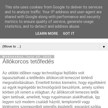
This site uses cookies from Google to deliver its services
WordPress
and to analyze traffic. Your IP address and user-agent are
shared with Google along with performance and security
Keresőoptimalizálás -
metrics to ensure quality of service, generate usage
statistics, and to detect and address abuse.
WordPress SEO
LEARN MORE
GOT IT
▼
Wednesday, July 20, 2022
Állókorcos tetőfedés
Az utóbbi időben nagy technológiai fejlődés volt
tapasztalható a tetőfedés állókorcolt lemezzel történő
megvalósításában. Emellett fontos kiemelni, hogy egyébként
az egyik legrégebbi technológiáról beszélünk, amely széles
körben jól ismert a világban. Az állókorcolt lemezes tetők
igen tartósak, amellett, hogy rugalmasan alakíthatóak, így
legyen szó modern családi házról, templomról vagy
történelmi szempontból jelentős épületről, egyaránt szóba