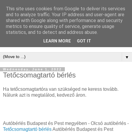
This site uses cookies from Google to deliver its services
WordPress
and to analyze traffic. Your IP address and user-agent are
shared with Google along with performance and security
Keresőoptimalizálás -
metrics to ensure quality of service, generate usage
statistics, and to detect and address abuse.
WordPress SEO
LEARN MORE
GOT IT
▼
Wednesday, June 1, 2022
Tetőcsomagtartó bérlés
Ha tetőcsomagtartóra van szükséged ne keress tovább.
Nálunk azt is megtalálod, kedvező áron.
Autóbérlés Budapest és Pest megyében - Olcsó autóbérlés -
Tetőcsomagtartó bérlés
Autóbérlés Budapest és Pest