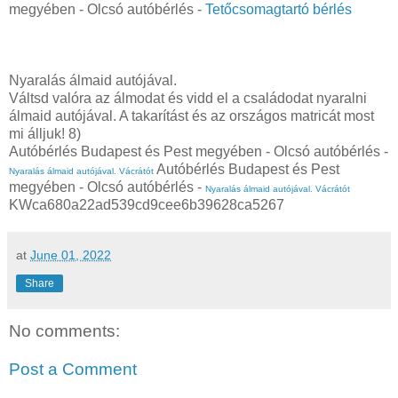
megyében - Olcsó autóbérlés -
Tetőcsomagtartó bérlés
Nyaralás álmaid autójával.
Váltsd valóra az álmodat és vidd el a családodat nyaralni
álmaid autójával. A takarítást és az országos matricát most
mi álljuk! 8)
Autóbérlés Budapest és Pest megyében - Olcsó autóbérlés -
Autóbérlés Budapest és Pest
Nyaralás álmaid autójával. Vácrátót
megyében - Olcsó autóbérlés -
Nyaralás álmaid autójával. Vácrátót
KWca680a22ad539cd9cee6b39628ca5267
at
June 01, 2022
Share
No comments:
Post a Comment