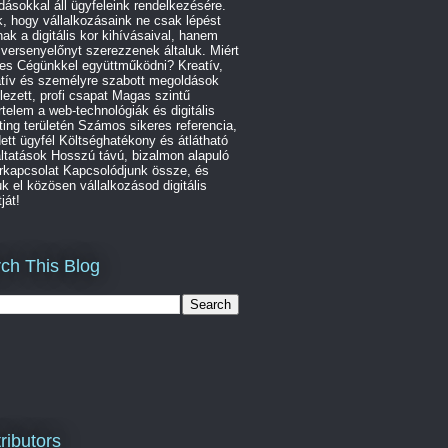
ásokkal áll ügyfeleink rendelkezésére.
, hogy vállalkozásaink ne csak lépést
nak a digitális kor kihívásaival, hanem
 versenyelőnyt szerezzenek általuk. Miért
es Cégünkkel együttműködni? Kreatív,
atív és személyre szabott megoldások
lezett, profi csapat Magas szintű
telem a web-technológiák és digitális
ing területén Számos sikeres referencia,
ett ügyfél Költséghatékony és átlátható
ltatások Hosszú távú, bizalmon alapuló
rkapcsolat Kapcsolódjunk össze, és
uk el közösen vállalkozásod digitális
ját!
ch This Blog
ributors