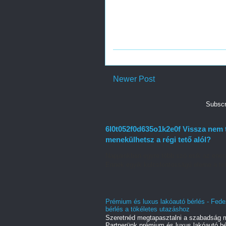
Newer Post
Subscr
6l0t052f0d635o1k2e0f Vissza nem 
menekülhetsz a régi tető alól?
Napjainkban egyre több szó esik az energ
Ennek egyik kulcsfontosságú eleme a tet
Prémium és luxus lakóautó bérlés - Fede
bérlés a tökéletes utazáshoz
Szeretnéd megtapasztalni a szabadság m
Partnerünk prémium és luxus lakóautó bér