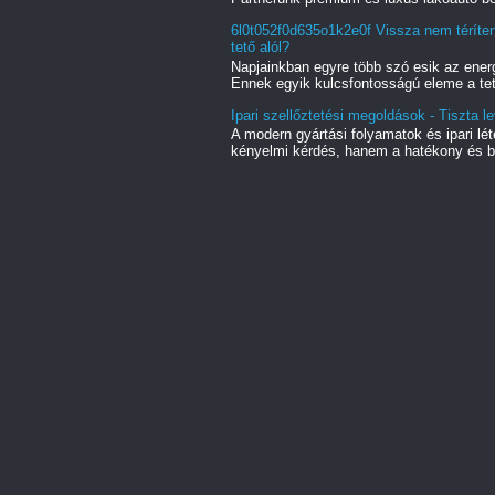
6l0t052f0d635o1k2e0f Vissza nem téríte
tető alól?
Napjainkban egyre több szó esik az energ
Ennek egyik kulcsfontosságú eleme a tet
Ipari szellőztetési megoldások - Tiszta l
A modern gyártási folyamatok és ipari l
kényelmi kérdés, hanem a hatékony és bi