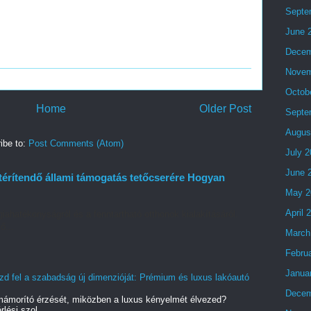
Septe
June 
Decem
Novem
Octob
Home
Older Post
Septe
Augus
ibe to:
Post Comments (Atom)
July 
June 
térítendő állami támogatás tetőcserére Hogyan
May 2
April 
iahatékonyságról és a fenntartható otthonok kialakításáról.
ő...
March
Febru
Janua
zd fel a szabadság új dimenzióját: Prémium és luxus lakóautó
Decem
ámorító érzését, miközben a luxus kényelmét élvezed?
lési szol...