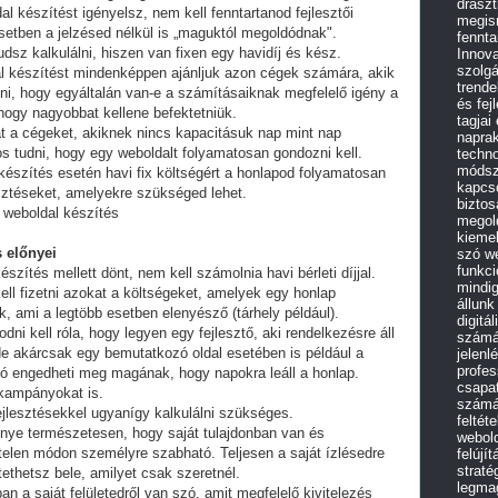
draszt
al készítést igényelsz, nem kell fenntartanod fejlesztői
megism
setben a jelzésed nélkül is „maguktól megoldódnak".
fennta
dsz kalkulálni, hiszen van fixen egy havidíj és kész.
Innov
szolg
al készítést mindenképpen ajánljuk azon cégek számára, akik
trende
lni, hogy egyáltalán van-e a számításaiknak megfelelő igény a
és fej
 hogy nagyobbat kellene befektetniük.
tagjai
t a cégeket, akiknek nincs kapacitásuk nap mint nap
naprak
tos tudni, hogy egy weboldalt folyamatosan gondozni kell.
techno
módsz
készítés esetén havi fix költségért a honlapod folyamatosan
kapcso
esztéseket, amelyekre szükséged lehet.
biztos
 weboldal készítés
megol
kieme
 előnyei
szó we
funkci
észítés mellett dönt, nem kell számolnia havi bérleti díjjal.
mindig
ell fizetni azokat a költségeket, amelyek egy honlap
állunk
, ami a legtöbb esetben elenyésző (tárhely például).
digitá
i kell róla, hogy legyen egy fejlesztő, aki rendelkezésre áll
számár
e akárcsak egy bemutatkozó oldal esetében is például a
jelenl
profe
ó engedheti meg magának, hogy napokra leáll a honlap.
csapat
 kampányokat is.
számár
fejlesztésekkel ugyanígy kalkulálni szükséges.
feltét
lőnye természetesen, hogy saját tulajdonban van és
webold
telen módon személyre szabható. Teljesen a saját ízlésedre
felújí
straté
tethetsz bele, amilyet csak szeretnél.
legma
an a saját felületedről van szó, amit megfelelő kivitelezés