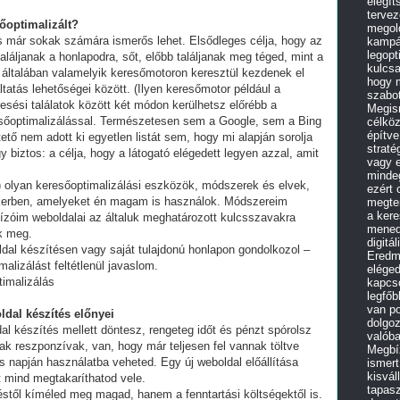
elégít
tervez
sőoptimalizált?
megold
és már sokak számára ismerős lehet. Elsődleges célja, hogy az
kampán
legopt
láljanak a honlapodra, sőt, előbb találjanak meg téged, mint a
kulcsa
 általában valamelyik keresőmotoron keresztül kezdenek el
hogy 
tatás lehetőségei között. (Ilyen keresőmotor például a
szabot
esési találatok között két módon kerülhetsz előrébb a
Megism
eresőoptimalizálással. Természetesen sem a Google, sem a Bing
célköz
építve
ő nem adott ki egyetlen listát sem, hogy mi alapján sorolja
straté
y biztos: a célja, hogy a látogató elégedett legyen azzal, amit
vagy e
minde
olyan keresőoptimalizálási eszközök, módszerek és elvek,
ezért
ikerben, amelyeket én magam is használok. Módszereim
megter
a kere
ízóim weboldalai az általuk meghatározott kulcsszavakra
mened
ek meg.
digitá
ldal készítésen vagy saját tulajdonú honlapon gondolkozol –
Eredm
alizálást feltétlenül javaslom.
eléged
imalizálás
kapcso
legfő
van po
ldal készítés előnyei
dolgo
al készítés mellett döntesz, rengeteg időt és pénzt spórolsz
valóba
ak reszponzívak, van, hogy már teljesen fel vannak töltve
Megbíz
 napján használatba veheted. Egy új weboldal előállítása
ismert
kisvál
t mind megtakaríthatod vele.
tapasz
stől kíméled meg magad, hanem a fenntartási költségektől is.