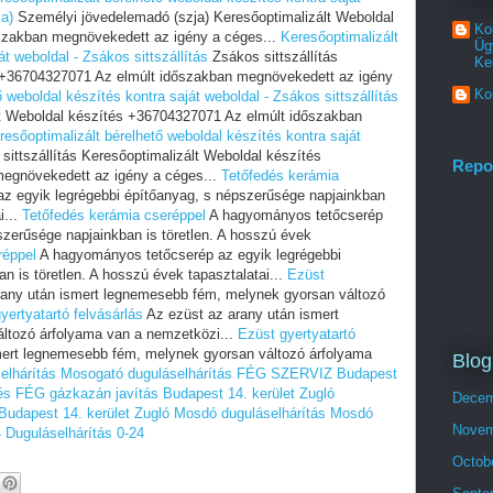
a)
Személyi jövedelemadó (szja) Keresőoptimalizált Weboldal
Ko
szakban megnövekedett az igény a céges...
Keresőoptimalizált
Üg
t weboldal - Zsákos sittszállítás
Zsákos sittszállítás
Ke
s +36704327071 Az elmúlt időszakban megnövekedett az igény
Ko
 weboldal készítés kontra saját weboldal - Zsákos sittszállítás
ált Weboldal készítés +36704327071 Az elmúlt időszakban
resőoptimalizált bérelhető weboldal készítés kontra saját
ittszállítás Keresőoptimalizált Weboldal készítés
Repo
egnövekedett az igény a céges...
Tetőfedés kerámia
z egyik legrégebbi építőanyag, s népszerűsége napjainkban
i...
Tetőfedés kerámia cseréppel
A hagyományos tetőcserép
szerűsége napjainkban is töretlen. A hosszú évek
réppel
A hagyományos tetőcserép az egyik legrégebbi
n is töretlen. A hosszú évek tapasztalatai...
Ezüst
any után ismert legnemesebb fém, melynek gyorsan változó
yertyatartó felvásárlás
Az ezüst az arany után ismert
ltozó árfolyama van a nemzetközi...
Ezüst gyertyatartó
mert legnemesebb fém, melynek gyorsan változó árfolyama
Blog
elhárítás
Mosogató duguláselhárítás
FÉG SZERVIZ Budapest
és FÉG gázkazán javítás Budapest 14. kerület Zugló
Decem
udapest 14. kerület Zugló
Mosdó duguláselhárítás
Mosdó
Novem
4
Duguláselhárítás 0-24
Octob