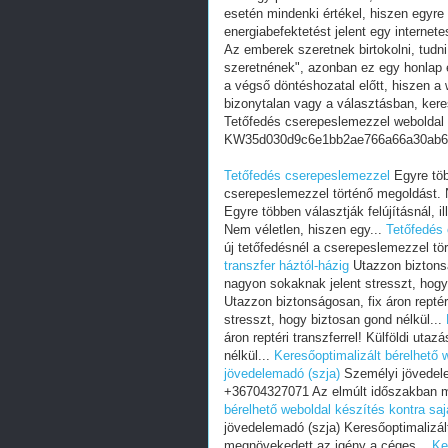
esetén mindenki értékel, hiszen egyre
energiabefektetést jelent egy internete
Az emberek szeretnek birtokolni, tudn
szeretnének", azonban ez egy honlap e
a végső döntéshozatal előtt, hiszen a w
bizonytalan vagy a választásban, ker
Tetőfedés cserepeslemezzel weboldal
KW35d030d9c6e1bb2ae766a66a30ab6
Tetőfedés cserepeslemezzel
Egyre több
cserepeslemezzel történő megoldást. 
Egyre többen választják felújításnál, 
Nem véletlen, hiszen egy...
Tetőfedés
új tetőfedésnél a cserepeslemezzel tö
transzfer háztól-házig
Utazzon biztonság
nagyon sokaknak jelent stresszt, hogy
Utazzon biztonságosan, fix áron reptér
stresszt, hogy biztosan gond nélkül...
áron reptéri transzferrel! Külföldi ut
nélkül...
Keresőoptimalizált bérelhető 
jövedelemadó (szja)
Személyi jövedele
+36704327071 Az elmúlt időszakban m
bérelhető weboldal készítés kontra sa
jövedelemadó (szja) Keresőoptimalizá
megnövekedett az igény a céges...
Ke