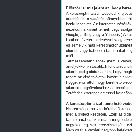
Először is: mit jelent az, hogy kere
A keresőoptimalizált weboldal kifejez
érdeklődők, a vásárlók könnyebben ráta
konkurenseket. Az internetes vásárlók
nézelődni a kívánt termék vagy szolgál
Google, a Bing vagy a Yahoo is.) A ker
listában: fizetett hirdetéssel vagy k
és semelyik más keresőmotor üzemeltet
előrébb vagy hátrébb a tartalmakat. Eg
talál.
Természetesen vannak (nem is kevés) 
amelyekkel biztosabbak lehetünk a s
sikerét pedig alátámasztja, hogy megb
rendre az első találatok között jelenn
Függetlenül attól, hogy bérelhető webo
sikereid megnöveléséhez a keresőoptim
Tetőfedés cserepeslemezzel keresőopt
A keresőoptimalizált bérelhető webo
Ha keresőoptimalizált bérelhető webold
meg a project kezdetén. Ezek az oldal
tartalommal és akár már a megrendelés
nagy költség, sok tervezéssel jár – ez
Nem csak a kezdeti nagyobb befekteté