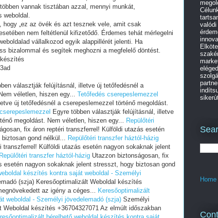
megold
 többen vannak tisztában azzal, mennyi munkát,
Célunk
s weboldal.
tartsa
i, hogy „ez az övék és azt tesznek vele, amit csak
valódi
érdem
setében nem feltétlenül kifizetődő. Érdemes tehát mérlegelni
innov
eboldalad vállalkozod egyik alappillérét jelenti. Ha
Elköte
ess bizalommal és segítek meghozni a megfelelő döntést.
szakér
 készítés
market
3ad
eléged
szolgá
partne
en választják felújításnál, illetve új tetőfedésnél a
indíts
Nem véletlen, hiszen egy...
Tetőfedés cserepeslemezzel
sikerút
illetve új tetőfedésnél a cserepeslemezzel történő megoldást.
 cserepeslemezzel
Egyre többen választják felújításnál, illetve
rténő megoldást. Nem véletlen, hiszen egy...
Repülőtéri
Sear
osan, fix áron reptéri transzferrel! Külföldi utazás esetén
 biztosan gond nélkül...
Repülőtéri transzfer háztól-házig
i transzferrel! Külföldi utazás esetén nagyon sokaknak jelent
Repülőtéri transzfer háztól-házig
Utazzon biztonságosan, fix
azás esetén nagyon sokaknak jelent stresszt, hogy biztosan gond
weboldal készítés kontra saját weboldal - Személyi
Home
madó (szja) Keresőoptimalizált Weboldal készítés
egnövekedett az igény a céges...
Keresőoptimalizált
ját weboldal - Személyi jövedelemadó (szja)
Személyi
lt Weboldal készítés +36704327071 Az elmúlt időszakban
Cont
resőoptimalizált bérelhető weboldal készítés kontra saját