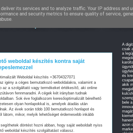
deliver its services and to analyze traffic. Your IP address and 
formance and security metrics to ensure quality of service, gen
resőoptimalizálás - Wo
abuse.
A digi
csak a
a legú
megold
ető weboldal készítés kontra saját
karolt
repeslemezzel
ügynö
ügyfel
és kre
timalizált Weboldal készítés +36704327071
csapat
z igény a céges bemutatkozó weboldalakra, valamint a
akik m
az a szolgáltató vagy termékeket értékesítő, aki online
megjel
szútávon fennmaradni. A cégek két irányban tudnak
kulcsf
szempo
oldalban. Sok éve foglalkozom keresőoptimalizált bérelhető
bele a
zetesen olyan honlapokkal is, amelyek átadás után
innova
dnak. Az évek során több 100 bemutatkozó honlapot és
magát
ól látom, mikor, melyik lehetőséget érdemesebb inkább
kiemel
hanem 
azon d
segíthetek döntést hozni abban, hogy saját weboldalt nyiss
marke
tő weboldal készítés szolgáltatást válassz.