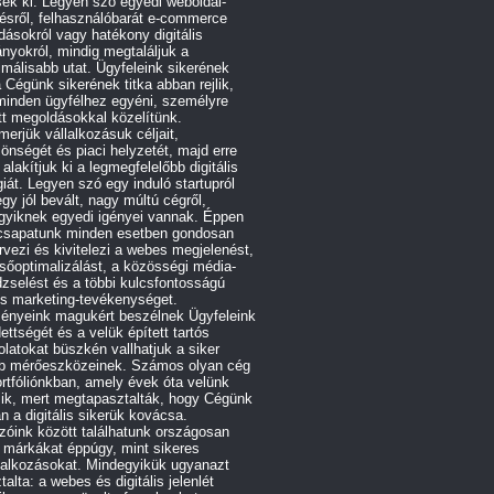
sék ki. Legyen szó egyedi weboldal-
ésről, felhasználóbarát e-commerce
ásokról vagy hatékony digitális
yokról, mindig megtaláljuk a
imálisabb utat. Ügyfeleink sikerének
 Cégünk sikerének titka abban rejlik,
minden ügyfélhez egyéni, személyre
t megoldásokkal közelítünk.
erjük vállalkozásuk céljait,
önségét és piaci helyzetét, majd erre
 alakítjuk ki a legmegfelelőbb digitális
giát. Legyen szó egy induló startupról
gy jól bevált, nagy múltú cégről,
gyiknek egyedi igényei vannak. Éppen
 csapatunk minden esetben gondosan
vezi és kivitelezi a webes megjelenést,
sőoptimalizálást, a közösségi média-
zselést és a többi kulcsfontosságú
lis marketing-tevékenységet.
ényeink magukért beszélnek Ügyfeleink
ettségét és a velük épített tartós
latokat büszkén vallhatjuk a siker
bb mérőeszközeinek. Számos olyan cég
rtfóliónkban, amely évek óta velünk
zik, mert megtapasztalták, hogy Cégünk
n a digitális sikerük kovácsa.
óink között találhatunk országosan
 márkákat éppúgy, mint sikeres
lalkozásokat. Mindegyikük ugyanazt
talta: a webes és digitális jelenlét