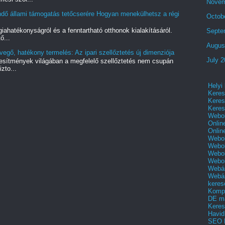
Novem
ndő állami támogatás tetőcserére Hogyan menekülhetsz a régi
Octob
iahatékonyságról és a fenntartható otthonok kialakításáról.
Septe
ő...
Augus
evegő, hatékony termelés: Az ipari szellőztetés új dimenziója
July 
étesítmények világában a megfelelő szellőztetés nem csupán
zto...
Helyi
Keres
Keres
Keres
Webol
Onlin
Onlin
Webol
Webol
Webol
Webo
Webár
Webár
keres
Kompl
DE m
Keres
Havid
SEO 