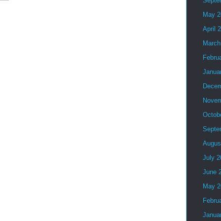
Septe
May 2
April 
March
Febru
Janua
Decem
Novem
Octob
Septe
Augus
July 
June 
May 2
Febru
Janua