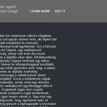
user-agent
erate usage
LEARN MORE
GOT IT
rdPress SEO
tális kor rohamosan változó világában
z tud igazán sikeres lenni, aki lépést tart
jabb trendekkel és innovatív
ásokat kínál ügyfeleinek. Ezt a kihívást
a fel Cégünk, egy webfejlesztő
kség, amely már évek óta vezeti
eit a digitális siker útján. Elkötelezettség
ativitás Cégünk története egy lelkes
 hitével és elhivatottságával kezdődött,
eg voltak győződve arról, hogy a webes
enés és digitális marketing
ontosságú a vállalkozások sikere
ntjából. Ezzel a küldetéssel vágtak
 kalandba, amely mára egy elismert,
tív webfejlesztő ügynökséggé nőtte ki
. Csapatunk tagjai nem csupán
kedő szakértői a saját területüknek,
igazi kreatív elmék is. Nap mint nap
olgoznak, hogy ügyfeleink web- és
ting-igényeit a legmagasabb színvonalon