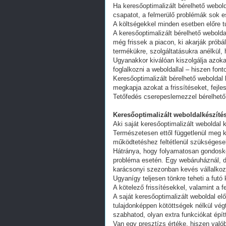
Ha keresőoptimalizált bérelhető webold
csapatot, a felmerülő problémák sok e
A költségekkel minden esetben előre tu
A keresőoptimalizált bérelhető webold
még frissek a piacon, ki akarják próbá
termékükre, szolgáltatásukra anélkül,
Ugyanakkor kiválóan kiszolgálja azoka
foglalkozni a weboldallal – hiszen fon
Keresőoptimalizált bérelhető weboldal 
megkapja azokat a frissítéseket, fejl
Tetőfedés cserepeslemezzel bérelhető
Keresőoptimalizált weboldalkészítés
Aki saját keresőoptimalizált weboldal k
Természetesen ettől függetlenül meg k
működtetéshez feltétlenül szükségesek
Hátránya, hogy folyamatosan gondoskodn
probléma esetén. Egy webáruháznál, d
karácsonyi szezonban kevés vállalkoz
Ugyanígy teljesen tönkre teheti a futó
A kötelező frissítésekkel, valamint a 
A saját keresőoptimalizált weboldal e
tulajdonképpen kötöttségek nélkül vég
szabhatod, olyan extra funkciókat épít
Van egy presztízs értéke, hiszen valób