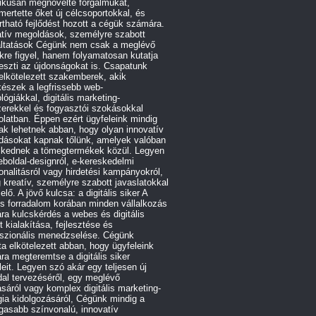
ikusan megnövelte forgalmukat,
ertette őket új célcsoportokkal, és
rtható fejlődést hozott a cégük számára.
atív megoldások, személyre szabott
áltatások Cégünk nem csak a meglévő
kre figyel, hanem folyamatosan kutatja
leszti az újdonságokat is. Csapatunk
 elkötelezett szakemberek, akik
észek a legfrissebb web-
lógiákkal, digitális marketing-
erekkel és fogyasztói szokásokkal
latban. Éppen ezért ügyfeleink mindig
ak lehetnek abban, hogy olyan innovatív
dásokat kapnak tőlünk, amelyek valóban
lkednek a tömegtermékek közül. Legyen
boldal-designról, e-kereskedelmi
onalitásról vagy hirdetési kampányokról,
 kreatív, személyre szabott javaslatokkal
 elő. A jövő kulcsa: a digitális siker A
lis forradalom korában minden vállalkozás
a kulcskérdés a webes és digitális
ét kialakítása, fejlesztése és
sszionális menedzselése. Cégünk
a elkötelezett abban, hogy ügyfeleink
a megteremtse a digitális siker
eleit. Legyen szó akár egy teljesen új
al tervezéséről, egy meglévő
tásáról vagy komplex digitális marketing-
gia kidolgozásáról, Cégünk mindig a
gasabb színvonalú, innovatív