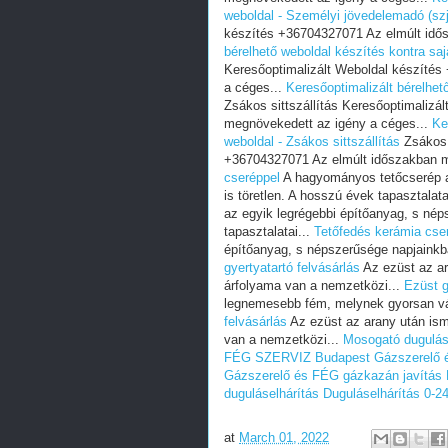
weboldal - Személyi jövedelemadó (szj
készítés +36704327071 Az elmúlt idő
bérelhető weboldal készítés kontra sajá
Keresőoptimalizált Weboldal készíté
a céges...
Keresőoptimalizált bérelhető
Zsákos sittszállítás Keresőoptimaliz
megnövekedett az igény a céges...
Ke
weboldal - Zsákos sittszállítás
Zsákos s
+36704327071 Az elmúlt időszakban m
cseréppel
A hagyományos tetőcserép a
is töretlen. A hosszú évek tapasztalata
az egyik legrégebbi építőanyag, s nép
tapasztalatai...
Tetőfedés kerámia cse
építőanyag, s népszerűsége napjainkba
gyertyatartó felvásárlás
Az ezüst az ar
árfolyama van a nemzetközi...
Ezüst g
legnemesebb fém, melynek gyorsan vá
felvásárlás
Az ezüst az arany után is
van a nemzetközi...
Mosogató dugulás
FÉG SZERVIZ Budapest
Gázszerelő 
Gázszerelő és FÉG gázkazán javítás B
duguláselhárítás
Duguláselhárítás 0-2
at
March 01, 2022