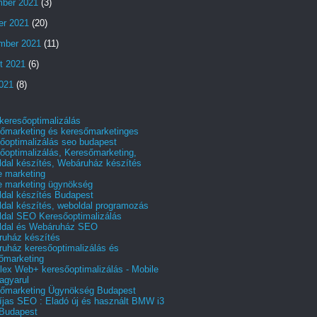
ber 2021
(3)
er 2021
(20)
mber 2021
(11)
t 2021
(6)
2021
(8)
 keresőoptimalizálás
őmarketing és keresőmarketinges
őoptimalizálás seo budapest
őoptimalizálás, Keresőmarketing,
dal készítés, Webáruház készítés
e marketing
e marketing ügynökség
dal készítés Budapest
dal készítés, weboldal programozás
dal SEO Keresőoptimalizálás
ldal és Webáruház SEO
uház készítés
uház keresőoptimalizálás és
őmarketing
ex Web+ keresőoptimalizálás - Mobile
agyarul
őmarketing Ügynökség Budapest
íjas SEO : Eladó új és használt BMW i3
Budapest