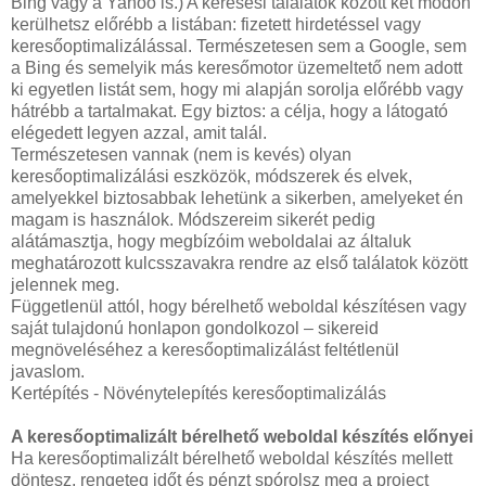
Bing vagy a Yahoo is.) A keresési találatok között két módon
kerülhetsz előrébb a listában: fizetett hirdetéssel vagy
keresőoptimalizálással. Természetesen sem a Google, sem
a Bing és semelyik más keresőmotor üzemeltető nem adott
ki egyetlen listát sem, hogy mi alapján sorolja előrébb vagy
hátrébb a tartalmakat. Egy biztos: a célja, hogy a látogató
elégedett legyen azzal, amit talál.
Természetesen vannak (nem is kevés) olyan
keresőoptimalizálási eszközök, módszerek és elvek,
amelyekkel biztosabbak lehetünk a sikerben, amelyeket én
magam is használok. Módszereim sikerét pedig
alátámasztja, hogy megbízóim weboldalai az általuk
meghatározott kulcsszavakra rendre az első találatok között
jelennek meg.
Függetlenül attól, hogy bérelhető weboldal készítésen vagy
saját tulajdonú honlapon gondolkozol – sikereid
megnöveléséhez a keresőoptimalizálást feltétlenül
javaslom.
Kertépítés - Növénytelepítés keresőoptimalizálás
A keresőoptimalizált bérelhető weboldal készítés előnyei
Ha keresőoptimalizált bérelhető weboldal készítés mellett
döntesz, rengeteg időt és pénzt spórolsz meg a project