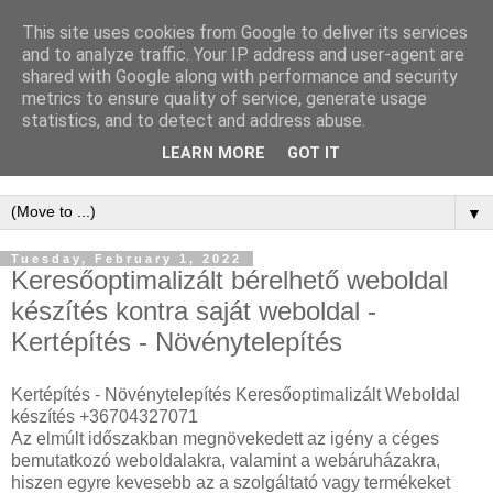
This site uses cookies from Google to deliver its services
WordPress
and to analyze traffic. Your IP address and user-agent are
shared with Google along with performance and security
Keresőoptimalizálás -
metrics to ensure quality of service, generate usage
statistics, and to detect and address abuse.
WordPress SEO
LEARN MORE
GOT IT
▼
Tuesday, February 1, 2022
Keresőoptimalizált bérelhető weboldal
készítés kontra saját weboldal -
Kertépítés - Növénytelepítés
Kertépítés - Növénytelepítés Keresőoptimalizált Weboldal
készítés +36704327071
Az elmúlt időszakban megnövekedett az igény a céges
bemutatkozó weboldalakra, valamint a webáruházakra,
hiszen egyre kevesebb az a szolgáltató vagy termékeket