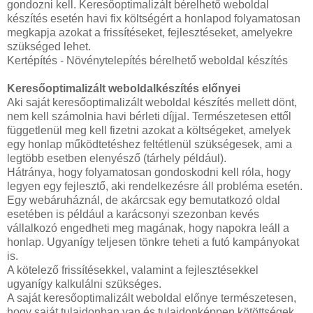
gondozni kell. Keresőoptimalizált bérelhető weboldal
készítés esetén havi fix költségért a honlapod folyamatosan
megkapja azokat a frissítéseket, fejlesztéseket, amelyekre
szükséged lehet.
Kertépítés - Növénytelepítés bérelhető weboldal készítés
Keresőoptimalizált weboldalkészítés előnyei
Aki saját keresőoptimalizált weboldal készítés mellett dönt,
nem kell számolnia havi bérleti díjjal. Természetesen ettől
függetlenül meg kell fizetni azokat a költségeket, amelyek
egy honlap működtetéshez feltétlenül szükségesek, ami a
legtöbb esetben elenyésző (tárhely például).
Hátránya, hogy folyamatosan gondoskodni kell róla, hogy
legyen egy fejlesztő, aki rendelkezésre áll probléma esetén.
Egy webáruháznál, de akárcsak egy bemutatkozó oldal
esetében is például a karácsonyi szezonban kevés
vállalkozó engedheti meg magának, hogy napokra leáll a
honlap. Ugyanígy teljesen tönkre teheti a futó kampányokat
is.
A kötelező frissítésekkel, valamint a fejlesztésekkel
ugyanígy kalkulálni szükséges.
A saját keresőoptimalizált weboldal előnye természetesen,
hogy saját tulajdonban van és tulajdonképpen kötöttségek