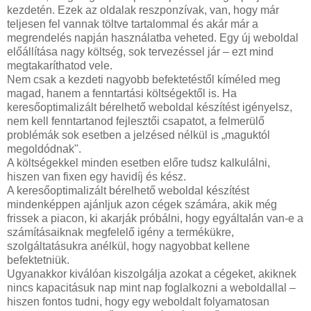
kezdetén. Ezek az oldalak reszponzívak, van, hogy már
teljesen fel vannak töltve tartalommal és akár már a
megrendelés napján használatba veheted. Egy új weboldal
előállítása nagy költség, sok tervezéssel jár – ezt mind
megtakaríthatod vele.
Nem csak a kezdeti nagyobb befektetéstől kíméled meg
magad, hanem a fenntartási költségektől is. Ha
keresőoptimalizált bérelhető weboldal készítést igényelsz,
nem kell fenntartanod fejlesztői csapatot, a felmerülő
problémák sok esetben a jelzésed nélkül is „maguktól
megoldódnak".
A költségekkel minden esetben előre tudsz kalkulálni,
hiszen van fixen egy havidíj és kész.
A keresőoptimalizált bérelhető weboldal készítést
mindenképpen ajánljuk azon cégek számára, akik még
frissek a piacon, ki akarják próbálni, hogy egyáltalán van-e a
számításaiknak megfelelő igény a termékükre,
szolgáltatásukra anélkül, hogy nagyobbat kellene
befektetniük.
Ugyanakkor kiválóan kiszolgálja azokat a cégeket, akiknek
nincs kapacitásuk nap mint nap foglalkozni a weboldallal –
hiszen fontos tudni, hogy egy weboldalt folyamatosan