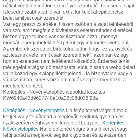
nélkül végtelen módon személyre szabható. Teljesen a saját
ízlésedre szabhatod, olyan extra funkciókat építtethetsz
bele, amilyet csak szeretnél.
Van egy presztízs értéke, hiszen valóban a saját felületedről
van szó, amit megfelelő kivitelezés esetén mindenki értékel,
hiszen egyre többen vannak tisztában azzal, mennyi
munkát, energiabefektetést jelent egy internetes weboldal.
Az emberek szeretnek birtokolni, tudni, hogy „ez az övék és
azt tesznek vele, amit csak szeretnének", azonban ez egy
honlap esetében nem feltétlenül kifizetődő. Érdemes tehát
mérlegelni a végső döntéshozatal előtt, hiszen a weboldalad
vállalkozod egyik alappillérét jelenti. Ha bizonytalan vagy a
választásban, keress bizalommal és segítek meghozni a
megfelelő döntést.
Kertépítés - Növénytelepítés weboldal készítés
KW6940a43d9627740a10a22c08d036f93a
Kertépítés - Növénytelepítés
Ha felépítenéd végre álmaid
kertjét vagy felújítanád a meglévőt, segítünk gyorsan és
szakszerűen véghezvinni terveidet! Legyen...
Kertépítés -
Növénytelepítés
Ha felépítenéd végre álmaid kertjét vagy
felújítanád a meglévőt, segítünk gyorsan és szakszerűen