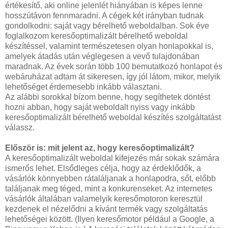
értékesítő, aki online jelenlét hiányában is képes lenne
hosszútávon fennmaradni. A cégek két irányban tudnak
gondolkodni: saját vagy bérelhető weboldalban. Sok éve
foglalkozom keresőoptimalizált bérelhető weboldal
készítéssel, valamint természetesen olyan honlapokkal is,
amelyek átadás után véglegesen a vevő tulajdonában
maradnak. Az évek során több 100 bemutatkozó honlapot és
webáruházat adtam át sikeresen, így jól látom, mikor, melyik
lehetőséget érdemesebb inkább választani.
Az alábbi sorokkal bízom benne, hogy segíthetek döntést
hozni abban, hogy saját weboldalt nyiss vagy inkább
keresőoptimalizált bérelhető weboldal készítés szolgáltatást
válassz.
Először is: mit jelent az, hogy keresőoptimalizált?
A keresőoptimalizált weboldal kifejezés már sokak számára
ismerős lehet. Elsődleges célja, hogy az érdeklődők, a
vásárlók könnyebben rátaláljanak a honlapodra, sőt, előbb
találjanak meg téged, mint a konkurenseket. Az internetes
vásárlók általában valamelyik keresőmotoron keresztül
kezdenek el nézelődni a kívánt termék vagy szolgáltatás
lehetőségei között. (Ilyen keresőmotor például a Google, a