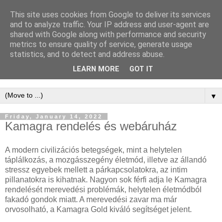
This site uses cookies from Google to deliver its services
WordPress
and to analyze traffic. Your IP address and user-agent are
shared with Google along with performance and security
Keresőoptimalizálás -
metrics to ensure quality of service, generate usage
statistics, and to detect and address abuse.
WordPress SEO
LEARN MORE
GOT IT
▼
Friday, January 14, 2022
Kamagra rendelés és webáruház
A modern civilizációs betegségek, mint a helytelen
táplálkozás, a mozgásszegény életmód, illetve az állandó
stressz egyebek mellett a párkapcsolatokra, az intim
pillanatokra is kihatnak. Nagyon sok férfi adja le Kamagra
rendelését merevedési problémák, helytelen életmódból
fakadó gondok miatt. A merevedési zavar ma már
orvosolható, a Kamagra Gold kiváló segítséget jelent.