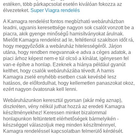
estéken, több párkapcsolat esetén kiválóan fokozza az
élvezeteket.
Super Viagra rendelés
A Kamagra rendelést fontos megbízható webáruházban
leadni, ugyanis keresettsége nagyon sok csalót vonzott be a
piacra, akik gyenge minőségű hamisítványokat árulnak.
Mielőtt Kamagra rendelést ad le, feltétlenül szakítson időt rá,
hogy meggyőződik a webáruház hitelességéről. Járjon
utána, hogy rendben megvannak-e adva a céges adatok, a
piaci árhoz képest nem-e túl olcsó a kínálat, igényesen fel
van-e építve a honlap. Ezeknek a hiánya például gyanút
kelthet, hogy csalók webáruházába tévedt. A hamis
Kamagra zselé enyhébb esetben csak kevésbé lesz
hatásos, de előfordulhat, hogy kellemetlen panaszokat okoz,
ezért nagyon óvatosnak kell lenni.
Webáruházunkon keresztül gyorsan (akár még aznap),
diszkréten, vény nélkül juthat hozzá az eredeti Kamagra
készítményekhez! Keressen minket bizalommal
honlapunkon feltüntetett elérhetőségek bármelyikén -
készséggel válaszoljuk meg minden készítménnyel,
Kamagra rendeléssel kapcsolatban felmerülő kérdését.