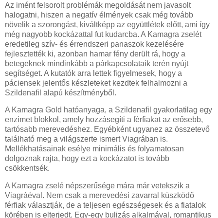
Az imént felsorolt problémák megoldását nem javasolt
halogatni, hiszen a negatív élmények csak még tovább
növelik a szorongást, kiváltképp az együttlétek előtt, ami így
még nagyobb kockázattal fut kudarcba. A Kamagra zselét
eredetileg szív- és érrendszeri panaszok kezelésére
fejlesztették ki, azonban hamar fény derült rá, hogy a
betegeknek mindinkább a párkapcsolataik terén nyújt
segítséget. A kutatók arra lettek figyelmesek, hogy a
páciensek jelentős készleteket kezdtek felhalmozni a
Szildenafil alapú készítményből.
A Kamagra Gold hatóanyaga, a Szildenafil gyakorlatilag egy
enzimet blokkol, amely hozzásegíti a férfiakat az erősebb,
tartósabb merevedéshez. Egyébként ugyanez az összetevő
található meg a világszerte ismert Viagrában is.
Mellékhatásainak esélye minimális és folyamatosan
dolgoznak rajta, hogy ezt a kockázatot is tovább
csökkentsék.
A Kamagra zselé népszerűsége mára már vetekszik a
Viagráéval. Nem csak a merevedési zavarral küszködő
férfiak választják, de a teljesen egészségesek és a fiatalok
körében is elterjedt. Egy-egy bulizás alkalmával, romantikus