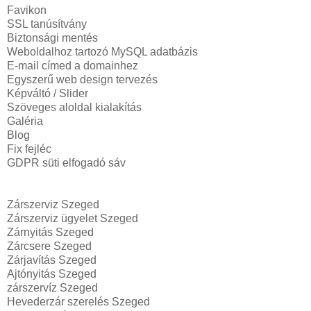
Favikon
SSL tanúsítvány
Biztonsági mentés
Weboldalhoz tartozó MySQL adatbázis
E-mail címed a domainhez
Egyszerű web design tervezés
Képváltó / Slider
Szöveges aloldal kialakítás
Galéria
Blog
Fix fejléc
GDPR süti elfogadó sáv
Zárszerviz Szeged
Zárszerviz ügyelet Szeged
Zárnyitás Szeged
Zárcsere Szeged
Zárjavítás Szeged
Ajtónyitás Szeged
zárszervíz Szeged
Hevederzár szerelés Szeged