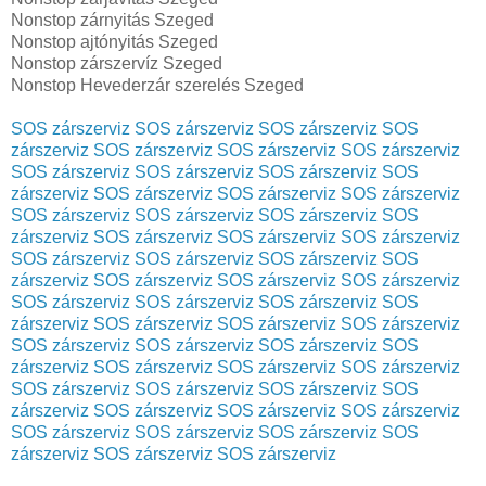
Nonstop zárnyitás Szeged
Nonstop ajtónyitás Szeged
Nonstop zárszervíz Szeged
Nonstop Hevederzár szerelés Szeged
SOS zárszerviz
SOS zárszerviz
SOS zárszerviz
SOS
zárszerviz
SOS zárszerviz
SOS zárszerviz
SOS zárszerviz
SOS zárszerviz
SOS zárszerviz
SOS zárszerviz
SOS
zárszerviz
SOS zárszerviz
SOS zárszerviz
SOS zárszerviz
SOS zárszerviz
SOS zárszerviz
SOS zárszerviz
SOS
zárszerviz
SOS zárszerviz
SOS zárszerviz
SOS zárszerviz
SOS zárszerviz
SOS zárszerviz
SOS zárszerviz
SOS
zárszerviz
SOS zárszerviz
SOS zárszerviz
SOS zárszerviz
SOS zárszerviz
SOS zárszerviz
SOS zárszerviz
SOS
zárszerviz
SOS zárszerviz
SOS zárszerviz
SOS zárszerviz
SOS zárszerviz
SOS zárszerviz
SOS zárszerviz
SOS
zárszerviz
SOS zárszerviz
SOS zárszerviz
SOS zárszerviz
SOS zárszerviz
SOS zárszerviz
SOS zárszerviz
SOS
zárszerviz
SOS zárszerviz
SOS zárszerviz
SOS zárszerviz
SOS zárszerviz
SOS zárszerviz
SOS zárszerviz
SOS
zárszerviz
SOS zárszerviz
SOS zárszerviz