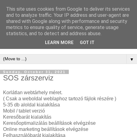
This site uses cookies from Google to deliver its services
WordPress
and to analyze traffic. Your IP address and user-agent are
shared with Google along with performance and security
Keresőoptimalizálás -
metrics to ensure quality of service, generate usage
statistics, and to detect and address abuse.
WordPress SEO
LEARN MORE
GOT IT
▼
Sunday, October 31, 2021
SOS zárszerviz
Korlátlan webtárhely méret.
( Csak a weboldal weblaphoz tartozó fájlok részére )
5-35 db aloldal kialakítása
Mobil / tablet verzió
Keresőbarát kialakítás
Keresőoptimalizálás beállítások elvégzése
Online marketing beállítások elvégzése
Felhasználóbarát kialakítása