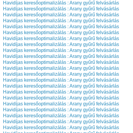
Havidíjas keresőoptimalizálás : Arany gyűrű felvásárlás
Havidíjas keresőoptimalizálás : Arany gyűrű felvásárlás
Havidíjas keresőoptimalizálás : Arany gyűrű felvásárlás
Havidíjas keresőoptimalizálás : Arany gyűrű felvásárlás
Havidíjas keresőoptimalizálás : Arany gyűrű felvásárlás
Havidíjas keresőoptimalizálás : Arany gyűrű felvásárlás
Havidíjas keresőoptimalizálás : Arany gyűrű felvásárlás
Havidíjas keresőoptimalizálás : Arany gyűrű felvásárlás
Havidíjas keresőoptimalizálás : Arany gyűrű felvásárlás
Havidíjas keresőoptimalizálás : Arany gyűrű felvásárlás
Havidíjas keresőoptimalizálás : Arany gyűrű felvásárlás
Havidíjas keresőoptimalizálás : Arany gyűrű felvásárlás
Havidíjas keresőoptimalizálás : Arany gyűrű felvásárlás
Havidíjas keresőoptimalizálás : Arany gyűrű felvásárlás
Havidíjas keresőoptimalizálás : Arany gyűrű felvásárlás
Havidíjas keresőoptimalizálás : Arany gyűrű felvásárlás
Havidíjas keresőoptimalizálás : Arany gyűrű felvásárlás
Havidíjas keresőoptimalizálás : Arany gyűrű felvásárlás
Havidíjas keresőoptimalizálás : Arany gyűrű felvásárlás
Havidíjas keresőoptimalizálás : Arany gyűrű felvásárlás
Havidíjas keresőoptimalizálás : Arany gyűrű felvásárlás
Havidíjas keresőoptimalizálás : Arany gyűrű felvásárlás