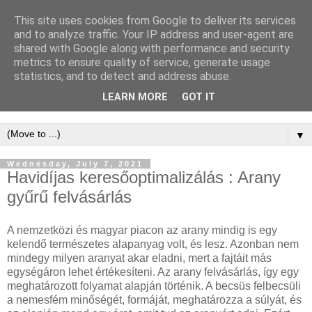
This site uses cookies from Google to deliver its services
WordPress
and to analyze traffic. Your IP address and user-agent are
shared with Google along with performance and security
Keresőoptimalizálás -
metrics to ensure quality of service, generate usage
statistics, and to detect and address abuse.
WordPress SEO
LEARN MORE
GOT IT
▼
Wednesday, July 7, 2021
Havidíjas keresőoptimalizálás : Arany
gyűrű felvásárlás
A nemzetközi és magyar piacon az arany mindig is egy
kelendő természetes alapanyag volt, és lesz. Azonban nem
mindegy milyen aranyat akar eladni, mert a fajtáit más
egységáron lehet értékesíteni. Az arany felvásárlás, így egy
meghatározott folyamat alapján történik. A becsüs felbecsüli
a nemesfém minőségét, formáját, meghatározza a súlyát, és