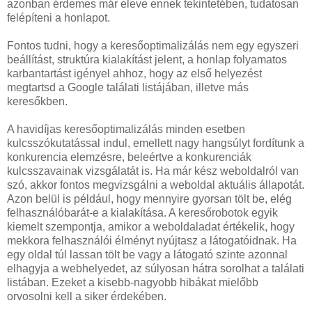
azonban érdemes már eleve ennek tekintetében, tudatosan
felépíteni a honlapot.
Fontos tudni, hogy a keresőoptimalizálás nem egy egyszeri
beállítást, struktúra kialakítást jelent, a honlap folyamatos
karbantartást igényel ahhoz, hogy az első helyezést
megtartsd a Google találati listájában, illetve más
keresőkben.
A havidíjas keresőoptimalizálás minden esetben
kulcsszókutatással indul, emellett nagy hangsúlyt fordítunk a
konkurencia elemzésre, beleértve a konkurenciák
kulcsszavainak vizsgálatát is. Ha már kész weboldalról van
szó, akkor fontos megvizsgálni a weboldal aktuális állapotát.
Azon belül is például, hogy mennyire gyorsan tölt be, elég
felhasználóbarát-e a kialakítása. A keresőrobotok egyik
kiemelt szempontja, amikor a weboldaladat értékelik, hogy
mekkora felhasználói élményt nyújtasz a látogatóidnak. Ha
egy oldal túl lassan tölt be vagy a látogató szinte azonnal
elhagyja a webhelyedet, az súlyosan hátra sorolhat a találati
listában. Ezeket a kisebb-nagyobb hibákat mielőbb
orvosolni kell a siker érdekében.