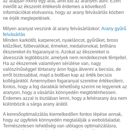
az alapján mond egy árat, amit tud az aranyért adni. Ezért
mielőtt az ékszerét értékesíti érdemes a következő
információkat elolvasnia, hogy az arany felvásárlás közben
ne érjék meglepetések.
Milyen aranyat veszünk át arany felvásárláskor:
Arany gyűrű
felvásárlás
Minden karkötőt, karperecet, nyakláncot, gyűrűket, bross
kitűzőket, fülbevalókat, érmeket, medalionokat, brilliáns
ékszereket és fogaranyat is. Azokat az ékszereket is
átvesszük legtöbbször, amelyek nem rendelkeznek fémjellel.
Ha az ékszernek valamilyen sérülése van, nagy
valószínűséggel törtarany áron fogja átvenni a becsüs, de
erről biztosabbat, majd a boltban kap az érték becsüs
kollégánktól. Amennyiben fogaranyat szeretne értékesíteni,
fontos, hogy a fog darabkái lehetőség szerint ne legyenek az
aranyon, hogy a vásárlás könnyedén megtörténhessen.
Érdemes azzal is tisztában lenni, hogy a fehérarany ára nem
különbözik a sárga arany árától.
A keresőoptimalizálás kiemelkedően fontos lépése annak,
hogy az ügyfelek könnyedén megtalálják a weboldaladat.
Természetesen lehetőség van utólagos optimalizálásra,