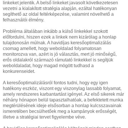
linkeket jelentik. A belső linkeket javasolt következetesen
vezetni a kialakított stratégia alapján, ezáltal hatékonyan
segíthető az oldal feltérképezése, valamint növelhető a
felhasználói élmény.
Probléma általában inkább a külső linkekkel szokott
előfordulni, hiszen ezek a linkek nem kizárólag a honlap
tulajdonosán múlnak. A havidíjas keresőoptimalizálás
csomag amellett, hogy weboldalad folyamatosan
monitorozva van, azért is jó választás, mert jó minőségű,
erős oldalakról származó rámutató linkekkel is segítjük
weboldaladat, hogy magad mögött tudhasd a
konkurenseidet.
A keresőoptimalizálásról fontos tudni, hogy egy igen
hatékony eszköz, viszont egy viszonylag lassabb folyamat,
amely rendszeres karbantartást igényel. Az első sikerek már
néhány hónapon belül tapasztalhatóak, a befektetett munka
megtérülésének ideje elsősorban a honlap kulcsszavainak
ismeretében becsülhetőek meg a kampányok erősségét,
illetve a stratégiai tervet figyelembe véve.