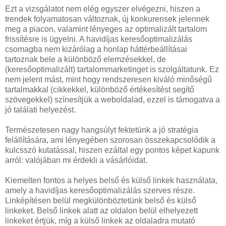
Ezt a vizsgálatot nem elég egyszer elvégezni, hiszen a
trendek folyamatosan változnak, új konkurensek jelennek
meg a piacon, valamint lényeges az optimalizált tartalom
frissítésre is ügyelni. A havidíjas keresőoptimalizálás
csomagba nem kizárólag a honlap háttérbeállításai
tartoznak bele a különböző elemzésekkel, de
(keresőoptimalizált) tartalommarketinget is szolgáltatunk. Ez
nem jelent mást, mint hogy rendszeresen kiváló minőségű
tartalmakkal (cikkekkel, különböző értékesítést segítő
szövegekkel) színesítjük a weboldalad, ezzel is támogatva a
jó találati helyezést.
Természetesen nagy hangsúlyt fektetünk a jó stratégia
felállítására, ami lényegében szorosan összekapcsolódik a
kulcsszó kutatással, hiszen ezáltal egy pontos képet kapunk
arról: valójában mi érdekli a vásárlóidat.
Kiemelten fontos a helyes belső és külső linkek használata,
amely a havidíjas keresőoptimalizálás szerves része.
Linképítésen belül megkülönböztetünk belső és külső
linkeket. Belső linkek alatt az oldalon belül elhelyezett
linkeket értjük, míg a külső linkek az oldaladra mutató